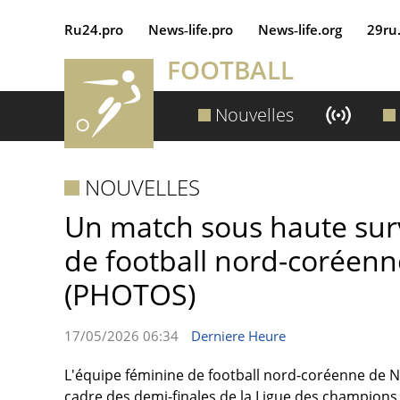
Ru24.pro
News‑life.pro
News‑life.org
29ru
FOOTBALL
Nouvelles
NOUVELLES
Un match sous haute surv
de football nord-coréenn
(PHOTOS)
17/05/2026 06:34
Derniere Heure
L'équipe féminine de football nord-coréenne de 
cadre des demi-finales de la Ligue des champions d'