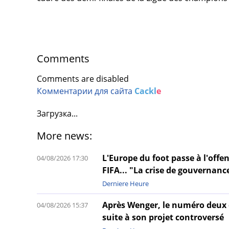
Comments
Comments are disabled
Комментарии для сайта
Cackl
e
Загрузка...
More news:
L'Europe du foot passe à l'offen
04/08/2026 17:30
FIFA... "La crise de gouvernanc
Derniere Heure
Après Wenger, le numéro deux d
04/08/2026 15:37
suite à son projet controversé