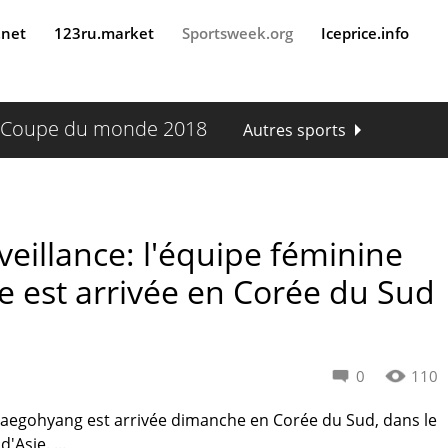
.net
123ru.market
Sportsweek.org
Iceprice.info
Coupe du monde 2018
Autres sports
eillance: l'équipe féminine
e est arrivée en Corée du Sud
0
110
Naegohyang est arrivée dimanche en Corée du Sud, dans le
Asie. ...