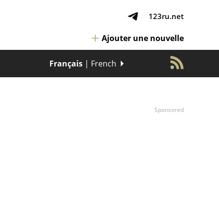
123ru.net
Ajouter une nouvelle
Français
| French
Sponsored