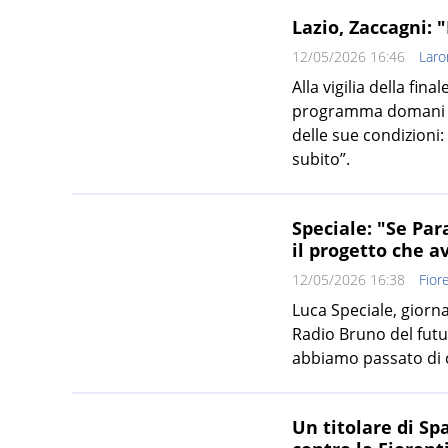
Lazio, Zaccagni: 
12/05/2026 16:46
Lar
Alla vigilia della fin
programma domani se
delle sue condizioni
subito”.
Speciale: "Se Par
il progetto che a
12/05/2026 16:38
Fior
Luca Speciale, giorna
Radio Bruno del futur
abbiamo passato di co
Un titolare di Sp