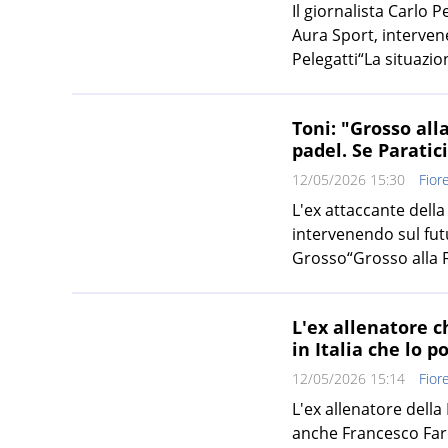
Il giornalista Carlo P
Aura Sport, interven
Pelegatti“La situazion
Toni: "Grosso all
padel. Se Paratic
12/05/2026 15:30
Fior
L'ex attaccante della
intervenendo sul futu
Grosso“Grosso alla Fi
L'ex allenatore c
in Italia che lo 
12/05/2026 15:14
Fior
L'ex allenatore della
anche Francesco Far