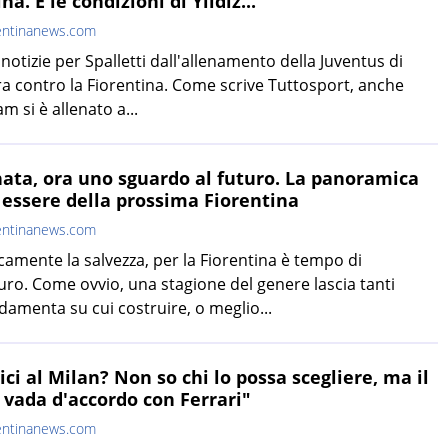
na. E le condizioni di Yildiz...
entinanews.com
otizie per Spalletti dall'allenamento della Juventus di
ara contro la Fiorentina. Come scrive Tuttosport, anche
 si è allenato a...
ata, ora uno sguardo al futuro. La panoramica
 essere della prossima Fiorentina
entinanews.com
mente la salvezza, per la Fiorentina è tempo di
uro. Come ovvio, una stagione del genere lascia tanti
amenta su cui costruire, o meglio...
ici al Milan? Non so chi lo possa scegliere, ma il
 vada d'accordo con Ferrari"
entinanews.com