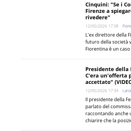
Cinquini: "Se i 
Firenze a spiegar
rivedere"
12/05/2026 17:38
Fior
L'ex direttore della 
futuro della società v
Fiorentina è un caso 
Presidente della 
C'era un'offerta
accettato" (VIDE
12/05/2026 17:34
Lar
Il presidente della 
parlato del commissa
raccontando anche u
chiarire che la posizi