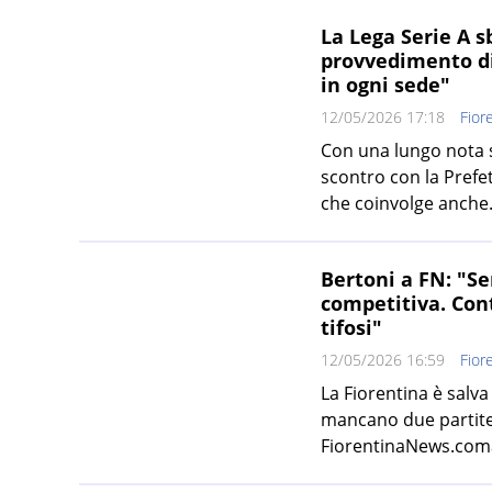
La Lega Serie A sb
provvedimento di
in ogni sede"
12/05/2026 17:18
Fior
Con una lungo nota st
scontro con la Prefet
che coinvolge anche.
Bertoni a FN: "Se
competitiva. Cont
tifosi"
12/05/2026 16:59
Fior
La Fiorentina è sal
mancano due partite,
FiorentinaNews.comal