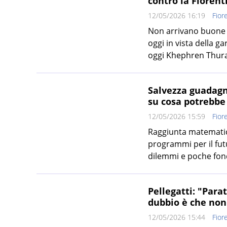
contro la Fiorenti
12/05/2026 16:19
Fior
Non arrivano buone n
oggi in vista della g
oggi Khephren Thuram
Salvezza guadagn
su cosa potrebbe
12/05/2026 15:59
Fior
Raggiunta matematica
programmi per il fut
dilemmi e poche fond
Pellegatti: "Parat
dubbio è che non
12/05/2026 15:44
Fior