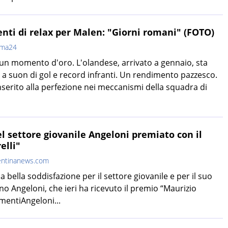
ti di relax per Malen: "Giorni romani" (FOTO)
oma24
un momento d'oro. L'olandese, arrivato a gennaio, sta
a suon di gol e record infranti. Un rendimento pazzesco.
 inserito alla perfezione nei meccanismi della squadra di
el settore giovanile Angeloni premiato con il
elli"
entinanews.com
a bella soddisfazione per il settore giovanile e per il suo
o Angeloni, che ieri ha ricevuto il premio “Maurizio
amentiAngeloni...