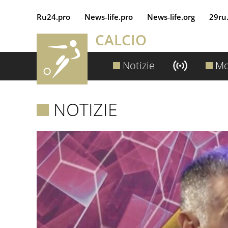
Ru24.pro
News‑life.pro
News‑life.org
29ru
CALCIO
Notizie
Mo
NOTIZIE