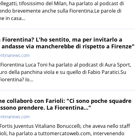
ellegatti, tifosissimo del Milan, ha parlato al podcast di
endo brevemente anche sulla Fiorentina.Le parole di
e in casa...
a Fiorentina? L'ho sentito, ma per invitarlo a
i andasse via mancherebbe di rispetto a Firenze"
entinanews.com
 Fiorentina Luca Toni ha parlato al podcast di Aura Sport,
ro della panchina viola e su quello di Fabio Paratici.Su
orentina? Io...
he collaborò con Farioli: "Ci sono poche squadre
possono prendere. La Fiorentina..."
entinanews.com
 Fortis Juventus Vitaliano Bonuccelli, che aveva nello staff
ioli, ha parlato a tuttomercatoweb.com, intervenendo