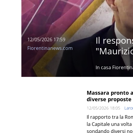
Il respon
12/05/2026 17:59
Fiorentinanews.com
"Maurizio
In casa Fiorentin
Massara pronto a
diverse proposte 
12/05/2026 18:05
Lar
Il rapporto tra la Ro
la Capitale una volta 
sondando diversi nom