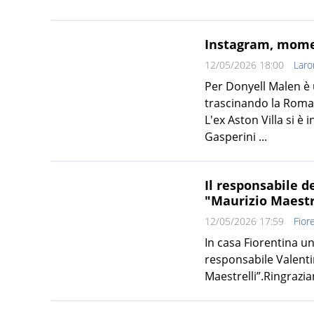
Instagram, momen
12/05/2026 18:00
Lar
Per Donyell Malen è 
trascinando la Roma 
L'ex Aston Villa si è
Gasperini ...
Il responsabile d
"Maurizio Maestr
12/05/2026 17:59
Fior
In casa Fiorentina un
responsabile Valentin
Maestrelli”.Ringrazi