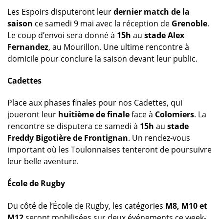
Les Espoirs disputeront leur
dernier match de la
saison
ce samedi 9 mai avec la réception de
Grenoble
.
Le coup d’envoi sera donné à
15h
au
stade Alex
Fernandez
, au Mourillon. Une ultime rencontre à
domicile pour conclure la saison devant leur public.
Cadettes
Place aux phases finales pour nos Cadettes, qui
joueront leur
huitième de finale
face à
Colomiers
. La
rencontre se disputera ce samedi à
15h
au
stade
Freddy Bigotière de Frontignan
. Un rendez-vous
important où les Toulonnaises tenteront de poursuivre
leur belle aventure.
École de Rugby
Du côté de l’École de Rugby, les catégories
M8, M10 et
M12
seront mobilisées sur deux événements ce week-