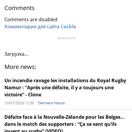
Comments
Comments are disabled
Комментарии для сайта
Cackl
e
Sponsored
Загрузка...
More news:
Un incendie ravage les installations du Royal Rugby
Namur : “Après une défaite, il y a toujours une
victoire” - Clone
13/07/2026 12:39
Derniere Heure
Défaite face à la Nouvelle-Zélande pour les Belges…
dans le match des supporters : “Ça se sent qu’ils
jouent au rugby” (VIDEO)