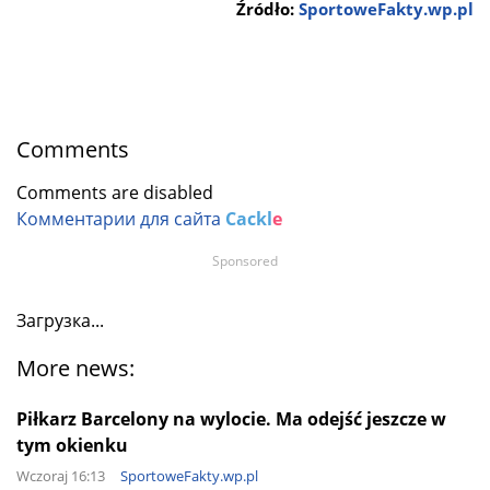
Źródło:
SportoweFakty.wp.pl
Comments
Comments are disabled
Комментарии для сайта
Cackl
e
Sponsored
Загрузка...
More news:
Piłkarz Barcelony na wylocie. Ma odejść jeszcze w
tym okienku
Wczoraj 16:13
SportoweFakty.wp.pl