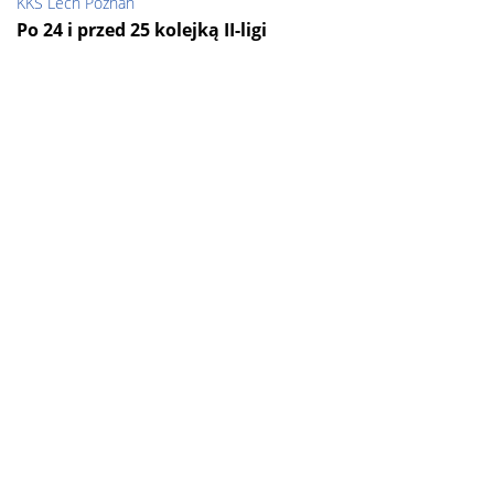
KKS Lech Poznań
Po 24 i przed 25 kolejką II-ligi