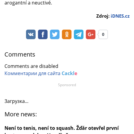
arogantní a neuctivé.
Zdroj:
iDNES.cz
0
Comments
Comments are disabled
Комментарии для сайта
Cackl
e
Sponsored
Загрузка...
More news:
Není to tenis, není to squash. Žďár otevřel první