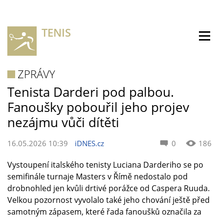
TENIS
ZPRÁVY
Tenista Darderi pod palbou.
Fanoušky pobouřil jeho projev
nezájmu vůči dítěti
16.05.2026 10:39
iDNES.cz
0
186
Vystoupení italského tenisty Luciana Darderiho se po
semifinále turnaje Masters v Římě nedostalo pod
drobnohled jen kvůli drtivé porážce od Caspera Ruuda.
Velkou pozornost vyvolalo také jeho chování ještě před
samotným zápasem, které řada fanoušků označila za