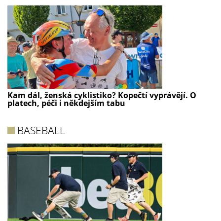
Kam dál, ženská cyklistiko? Kopečtí vyprávějí. O
platech, péči i někdejším tabu
BASEBALL