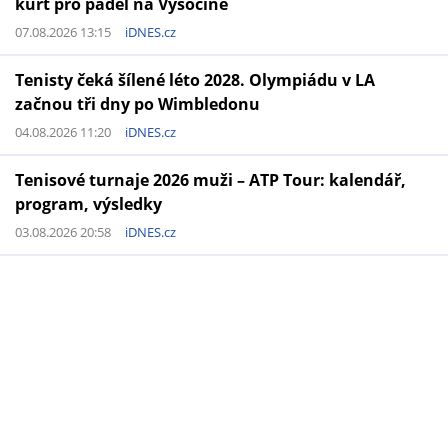
kurt pro padel na Vysočině
07.08.2026 13:15
iDNES.cz
Tenisty čeká šílené léto 2028. Olympiádu v LA
začnou tři dny po Wimbledonu
04.08.2026 11:20
iDNES.cz
Tenisové turnaje 2026 muži – ATP Tour: kalendář,
program, výsledky
03.08.2026 20:58
iDNES.cz