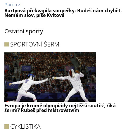
iSport.cz
Bartyová překvapila soupeřky: Budeš nám chybět.
Nemám slov, píše Kvitová
Ostatní sporty
SPORTOVNÍ ŠERM
Evropa je kromě olympiády nejtěžší soutěž, říká
šermíř Rubeš před mistrovstvím
CYKLISTIKA