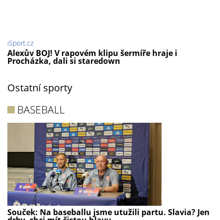
iSport.cz
Alexův BOJ! V rapovém klipu šermíře hraje i
Procházka, dali si staredown
Ostatní sporty
BASEBALL
Souček: Na baseballu jsme utužili partu. Slavia? Jen