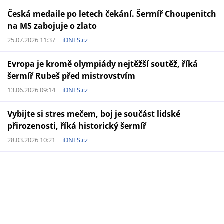
Česká medaile po letech čekání. Šermíř Choupenitch
na MS zabojuje o zlato
25.07.2026 11:37
iDNES.cz
Evropa je kromě olympiády nejtěžší soutěž, říká
šermíř Rubeš před mistrovstvím
13.06.2026 09:14
iDNES.cz
Vybijte si stres mečem, boj je součást lidské
přirozenosti, říká historický šermíř
28.03.2026 10:21
iDNES.cz