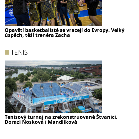
Opavští basketbalisté se vracejí do Evropy. Velký
úspěch, těší trenéra Zacha
TENIS
Tenisový turnaj na zrekonstruované Štvanici.
Dorazí Nosková i Mandlíková