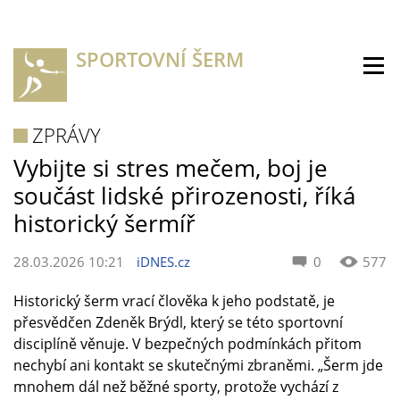
SPORTOVNÍ ŠERM
ZPRÁVY
Vybijte si stres mečem, boj je
součást lidské přirozenosti, říká
historický šermíř
28.03.2026 10:21
iDNES.cz
0
577
Historický šerm vrací člověka k jeho podstatě, je
přesvědčen Zdeněk Brýdl, který se této sportovní
disciplíně věnuje. V bezpečných podmínkách přitom
nechybí ani kontakt se skutečnými zbraněmi. „Šerm jde
mnohem dál než běžné sporty, protože vychází z