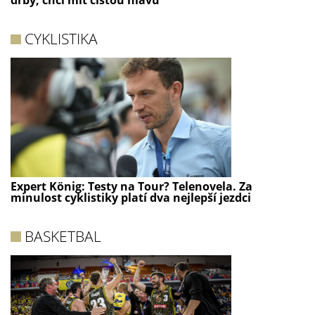
drby, chci mít čistou hlavu
CYKLISTIKA
Expert König: Testy na Tour? Telenovela. Za
minulost cyklistiky platí dva nejlepší jezdci
BASKETBAL