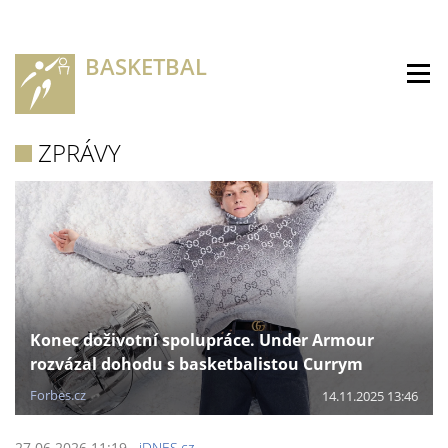
BASKETBAL
ZPRÁVY
Konec doživotní spolupráce. Under Armour
rozvázal dohodu s basketbalistou Currym
Forbes.cz
14.11.2025 13:46
27.06.2026 11:19
iDNES.cz