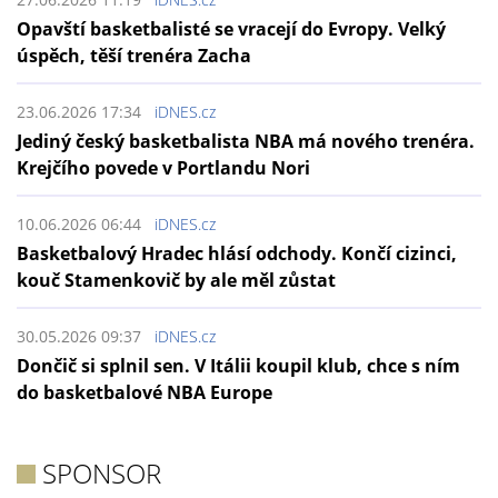
Opavští basketbalisté se vracejí do Evropy. Velký
úspěch, těší trenéra Zacha
23.06.2026 17:34
iDNES.cz
Jediný český basketbalista NBA má nového trenéra.
Krejčího povede v Portlandu Nori
10.06.2026 06:44
iDNES.cz
Basketbalový Hradec hlásí odchody. Končí cizinci,
kouč Stamenkovič by ale měl zůstat
30.05.2026 09:37
iDNES.cz
Dončič si splnil sen. V Itálii koupil klub, chce s ním
do basketbalové NBA Europe
SPONSOR