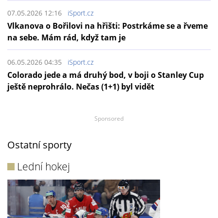
07.05.2026 12:16
iSport.cz
Vlkanova o Bořilovi na hřišti: Postrkáme se a řveme
na sebe. Mám rád, když tam je
06.05.2026 04:35
iSport.cz
Colorado jede a má druhý bod, v boji o Stanley Cup
ještě neprohrálo. Nečas (1+1) byl vidět
Sponsored
Ostatní sporty
Lední hokej