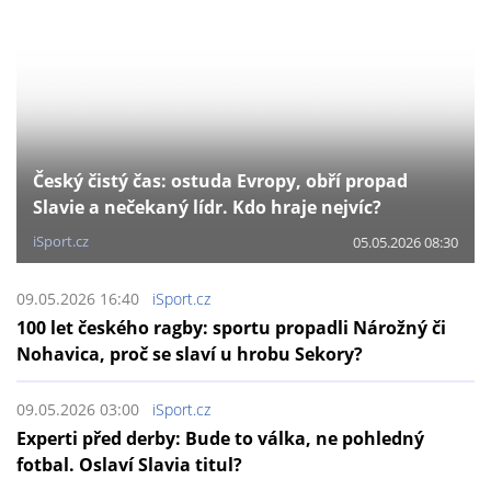
Český čistý čas: ostuda Evropy, obří propad
Slavie a nečekaný lídr. Kdo hraje nejvíc?
iSport.cz
05.05.2026 08:30
09.05.2026 16:40
iSport.cz
100 let českého ragby: sportu propadli Nárožný či
Nohavica, proč se slaví u hrobu Sekory?
09.05.2026 03:00
iSport.cz
Experti před derby: Bude to válka, ne pohledný
fotbal. Oslaví Slavia titul?