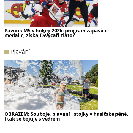
Pavouk MS v hokeji 2026: program zápasů o
medaile, získají Švýcaři zlato?
Plavání
OBRAZEM: Souboje, plavání i stojky v hasičské pěně.
I tak se bojuje s vedrem