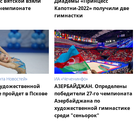
с Вятской взяли
Диадемы «Принцесс
 чемпионате
Капотни-2022» получили две
гимнастки
нта Новостей»
ИА «Чеченинфо»
художественной
АЗЕРБАЙДЖАН. Определены
 пройдет в Пскове
победители 27-го чемпионата
Азербайджана по
художественной гимнастике
среди "сеньорок"