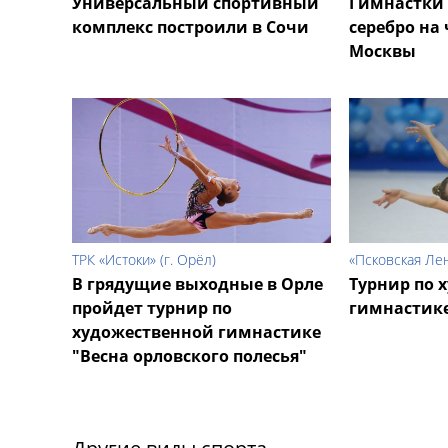
Универсальный спортивный
Гимнастки 
комплекс построили в Сочи
серебро на
Москвы
ТРК «Истоки» (г. Орёл)
«Псковская Ле
В грядущие выходные в Орле
Турнир по 
пройдет турнир по
гимнастике
художественной гимнастике
"Весна орловского полесья"