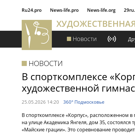
Ru24.pro
News‑life.pro
News‑life.org
29ru
ХУДОЖЕСТВЕННА
Новости
Др
НОВОСТИ
В спорткомплексе «Кор
художественной гимнас
25.05.2026 14:20
360° Подмосковье
В спорткомплексе «Корпус», расположенном в 
на улице Академика Янгеля, дом 35, состоялся
«Майские грации». Это соревнование проводитс