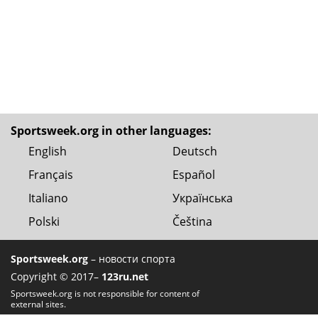
Sportsweek.org in other languages:
English
Deutsch
Français
Español
Italiano
Українська
Polski
Čeština
Sportsweek.org
– новости спорта
Copyright © 2017–
123ru.net
Sportsweek.org is not responsible for content of
external sites.