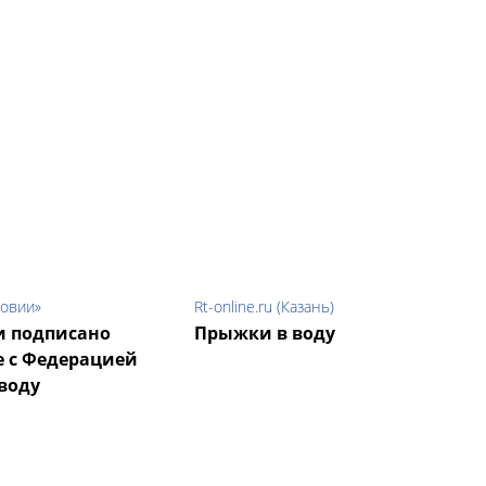
довии»
Rt-online.ru (Казань)
и подписано
Прыжки в воду
 с Федерацией
воду