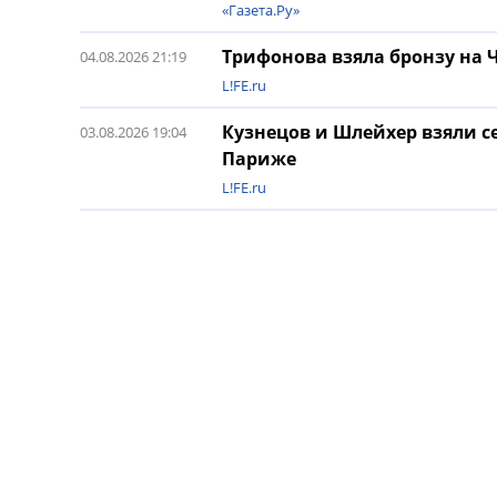
«Газета.Ру»
Трифонова взяла бронзу на 
04.08.2026 21:19
L!FE.ru
Кузнецов и Шлейхер взяли с
03.08.2026 19:04
Париже
L!FE.ru