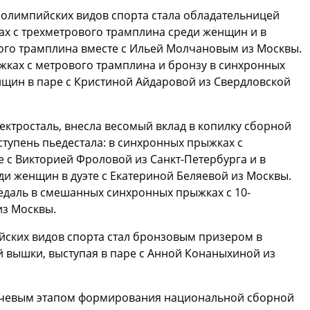
а олимпийских видов спорта стала обладательницей
ках с трехметрового трамплина среди женщин и в
го трамплина вместе с Ильей Молчановым из Москвы.
ыжках с метрового трамплина и бронзу в синхронных
нщин в паре с Кристиной Айдаровой из Свердловской
ектросталь, внесла весомый вклад в копилку сборной
тупень пьедестала: в синхронных прыжках с
 с Викторией Фроловой из Санкт-Петербурга и в
и женщин в дуэте с Екатериной Беляевой из Москвы.
едаль в смешанных синхронных прыжках с 10-
из Москвы.
йских видов спорта стал бронзовым призером в
 вышки, выступая в паре с Анной Конаныхиной из
лючевым этапом формирования национальной сборной