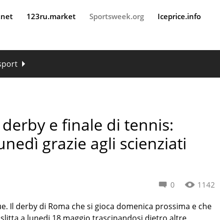
.net
123ru.market
Sportsweek.org
Iceprice.info
 sport
derby e finale di tennis:
unedì grazie agli scienziati
0
1142
 Il derby di Roma che si gioca domenica prossima e che
s slitta a lunedi 18 maggio trascinandosi dietro altre