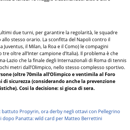
timi due turni, per garantire la regolarità, le squadre
o allo stesso orario. La sconfitta del Napoli contro il
a Juventus, il Milan, la Roa e il Como) le compagini
re oltre all’Inter campione d’Italia). Il problema è che
Lazio che la finale degli Internazionali di Roma di tennis
pochi metri dall’Olimpico, nello stesso complesso sportivo.
ersone (oltre 70mila all’Olimpico e ventimila al Foro
emi di sicurezza (considerando anche la prevenzione
istiche). Cosi la decisione: si gioca di sera.
battuto Propyrin, ora derby negli ottavi con Pellegrino
i dopo Panatta: wild card per Matteo Berrettini