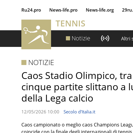
Ru24.pro
News‑life.pro
News‑life.org
29ru
TENNIS
Notizie
Altri
NOTIZIE
Caos Stadio Olimpico, tra 
cinque partite slittano a l
della Lega calcio
12/05/2026 10:00
Secolo d'Italia.it
Caos campionato o meglio caos Champions League.
coincide con la finale degli internazionali di tenni