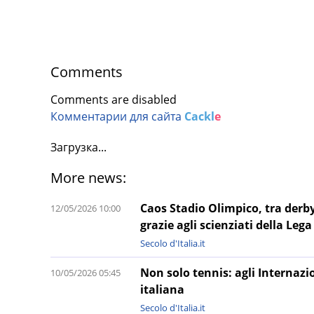
Comments
Comments are disabled
Комментарии для сайта
Cackl
e
Загрузка...
More news:
Caos Stadio Olimpico, tra derby 
12/05/2026 10:00
grazie agli scienziati della Lega
Secolo d'Italia.it
Non solo tennis: agli Internazi
10/05/2026 05:45
italiana
Secolo d'Italia.it