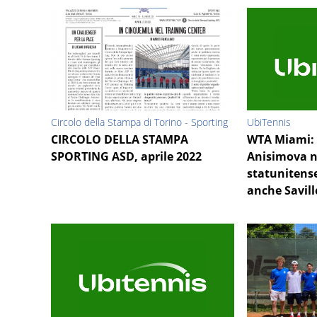
Circolo della Stampa di Torino - Sporting
UbiTennis
CIRCOLO DELLA STAMPA
WTA Miami: 
SPORTING ASD, aprile 2022
Anisimova n
statunitense
anche Savill