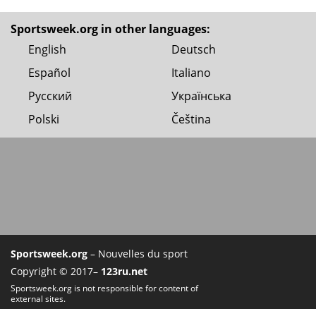
Sportsweek.org in other languages:
English
Deutsch
Español
Italiano
Русский
Українська
Polski
Čeština
Sportsweek.org
– Nouvelles du sport
Copyright © 2017–
123ru.net
Sportsweek.org is not responsible for content of
external sites.