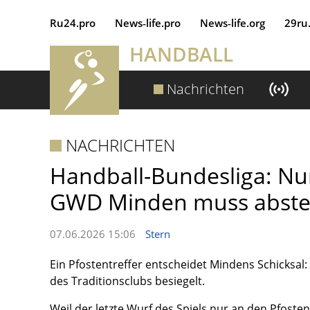
Ru24.pro
News‑life.pro
News‑life.org
29ru
HANDBALL
Nachrichten
NACHRICHTEN
Handball-Bundesliga: Nur
GWD Minden muss abste
07.06.2026 15:06
Stern
Ein Pfostentreffer entscheidet Mindens Schicksal:
des Traditionsclubs besiegelt.
Weil der letzte Wurf des Spiels nur an den Pfoste