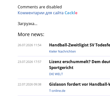
Comments are disabled
Комментарии для сайта
Cackl
e
Загрузка...
More news:
Handball-Zweitligist SV Todesfe
26.07.2026 11:54
Kieler Nachrichten
Lizenz erschummelt? Dem deut
23.07.2026 17:57
Sportgericht
DIE WELT
Gislason fordert vor Handball-
22.07.2026 09:38
T-online.de