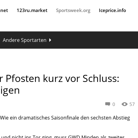
.net
123ru.market
Sportsweek.org
Iceprice.info
Andere Sportarten
 Pfosten kurz vor Schluss:
igen
0
57
 Wie ein dramatisches Saisonfinale den sechsten Abstieg
n und nicht ins Tor ging, muss GWD Minden als zweites