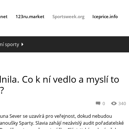
.net
123ru.market
Sportsweek.org
Iceprice.info
ní sporty
ila. Co k ní vedlo a myslí to
?
0
340
 Sever se uzavírá pro veřejnost, dokud nebudou
fanoušky Sparty. Slavia zahájí nezávislý audit pořadatelské