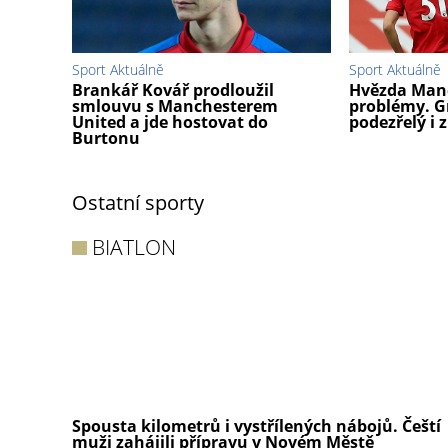
Sport Aktuálně
Sport Aktuálně
Brankář Kovář prodloužil
Hvězda Manc
smlouvu s Manchesterem
problémy. G
United a jde hostovat do
podezřelý i 
Burtonu
Ostatní sporty
BIATLON
Spousta kilometrů i vystřílených nábojů. Čeští
muži zahájili přípravu v Novém Městě