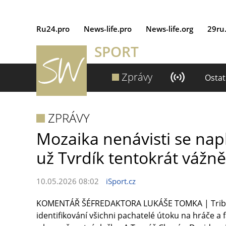
Ru24.pro
News‑life.pro
News‑life.org
29ru
SPORT
Zprávy
Ostat
ZPRÁVY
Mozaika nenávisti se napln
už Tvrdík tentokrát vážně
10.05.2026 08:02
iSport.cz
KOMENTÁŘ ŠÉFREDAKTORA LUKÁŠE TOMKA | Tribuna
identifikování všichni pachatelé útoku na hráče a 