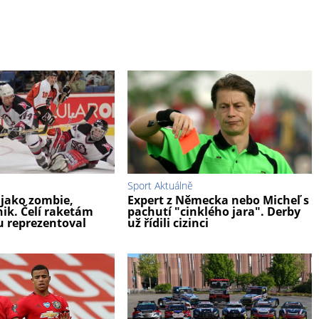
Sport Aktuálně
 jako zombie,
Expert z Německa nebo Micheľ s
ik. Čelí raketám
pachutí "cinklého jara". Derby
u reprezentoval
už řídili cizinci