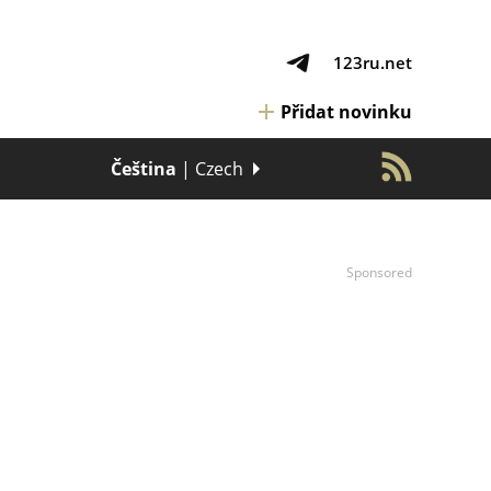
123ru.net
Přidat novinku
Čeština
| Czech
Sponsored