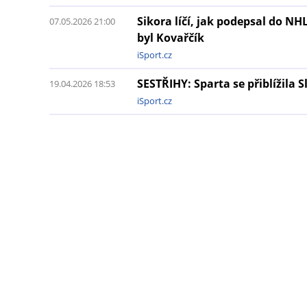
Sikora líčí, jak podepsal do N
07.05.2026 21:00
byl Kovařčík
iSport.cz
SESTŘIHY: Sparta se přiblížila S
19.04.2026 18:53
iSport.cz