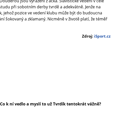
uděrou jsou vyřazeni z áčka. Slávistické vedení v čele
studu při sobotním derby tvrdě a adekvátně. Jenže na
ík, jehož pozice ve vedení klubu může být do budoucna
í šokovaný a zklamaný. Nicméně v životě platí, že téměř
Zdroj:
iSport.cz
Co k ní vedlo a myslí to už Tvrdík tentokrát vážně?