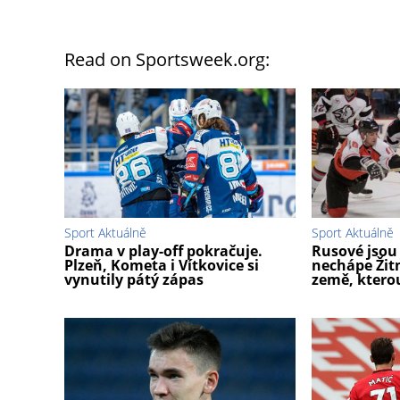
Read on Sportsweek.org:
Sport Aktuálně
Sport Aktuálně
Drama v play-off pokračuje.
Rusové jsou
Plzeň, Kometa i Vítkovice si
nechápe Žitn
vynutily pátý zápas
země, ktero