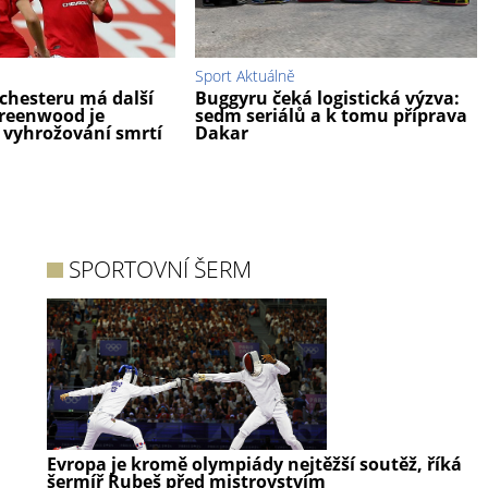
Sport Aktuálně
hesteru má další
Buggyru čeká logistická výzva:
reenwood je
sedm seriálů a k tomu příprava
z vyhrožování smrtí
Dakar
SPORTOVNÍ ŠERM
Evropa je kromě olympiády nejtěžší soutěž, říká
šermíř Rubeš před mistrovstvím