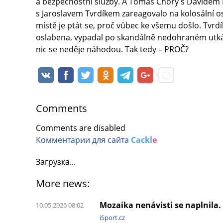
a bezpečnostní služby. A Tomáš Chorý s Davidem Do
s Jaroslavem Tvrdíkem zareagovalo na kolosální o
místě je ptát se, proč vůbec ke všemu došlo. Tvrd
oslabena, vypadal po skandálně nedohraném utkán
nic se neděje náhodou. Tak tedy – PROČ?
Comments
Comments are disabled
Комментарии для сайта
Cackl
e
Загрузка...
More news:
Mozaika nenávisti se naplnila. 
10.05.2026 08:02
iSport.cz