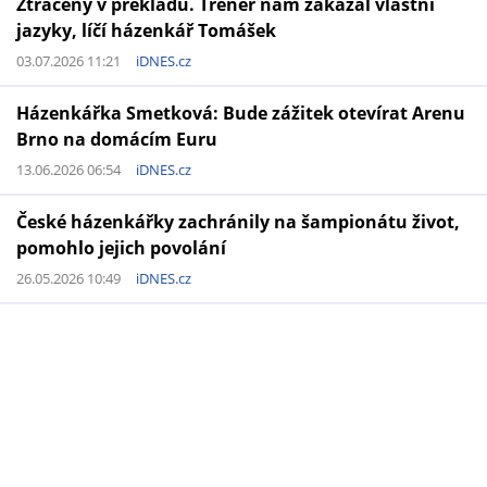
Ztracený v překladu. Trenér nám zakázal vlastní
jazyky, líčí házenkář Tomášek
03.07.2026 11:21
iDNES.cz
Házenkářka Smetková: Bude zážitek otevírat Arenu
Brno na domácím Euru
13.06.2026 06:54
iDNES.cz
České házenkářky zachránily na šampionátu život,
pomohlo jejich povolání
26.05.2026 10:49
iDNES.cz