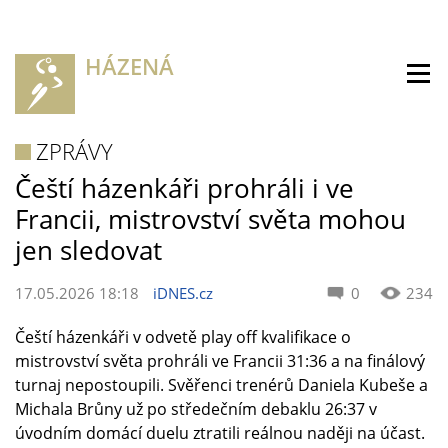
HÁZENÁ
ZPRÁVY
Čeští házenkáři prohráli i ve
Francii, mistrovství světa mohou
jen sledovat
17.05.2026 18:18
iDNES.cz
0
234
Čeští házenkáři v odvetě play off kvalifikace o
mistrovství světa prohráli ve Francii 31:36 a na finálový
turnaj nepostoupili. Svěřenci trenérů Daniela Kubeše a
Michala Brůny už po středečním debaklu 26:37 v
úvodním domácí duelu ztratili reálnou naději na účast.