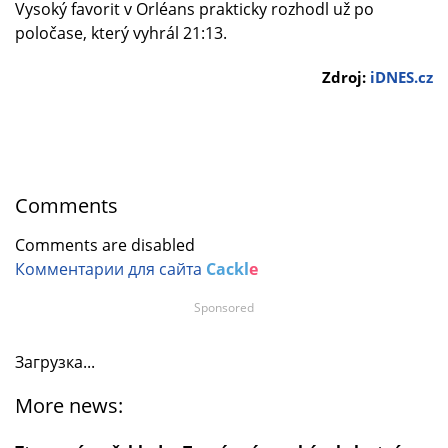
Vysoký favorit v Orléans prakticky rozhodl už po
poločase, který vyhrál 21:13.
Zdroj:
iDNES.cz
Comments
Comments are disabled
Комментарии для сайта
Cackl
e
Sponsored
Загрузка...
More news: