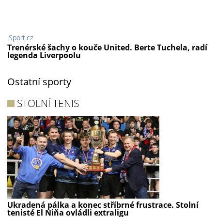
iSport.cz
Trenérské šachy o kouče United. Berte Tuchela, radí
legenda Liverpoolu
Ostatní sporty
STOLNÍ TENIS
Ukradená pálka a konec stříbrné frustrace. Stolní
tenisté El Niňa ovládli extraligu