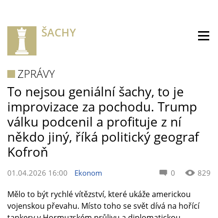
ŠACHY
ZPRÁVY
To nejsou geniální šachy, to je
improvizace za pochodu. Trump
válku podcenil a profituje z ní
někdo jiný, říká politický geograf
Kofroň
01.04.2026 16:00
Ekonom
0
829
Mělo to být rychlé vítězství, které ukáže americkou
vojenskou převahu. Místo toho se svět dívá na hořící
tankery v Hormuzském průlivu a diplomatickou