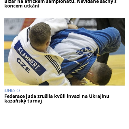
Bizár na africkém šampionátu. Nevídané šachy s
koncem utkání
iDNES.cz
Federace juda zrušila kvůli invazi na Ukrajinu
kazaňský turnaj