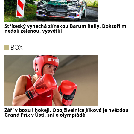
Stříteský vynechá zlínskou Barum Rally. Doktoři mi
nedali zelenou, vysvětlil
BOX
Září v boxu i hokeji. Obojživelnice Jílková je hvězdou
Grand Prix v Ústí, sní o olympiádě