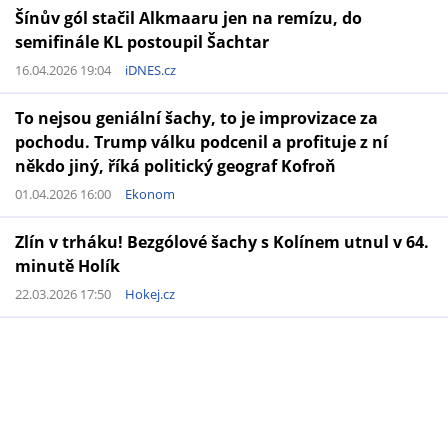
Šínův gól stačil Alkmaaru jen na remízu, do
semifinále KL postoupil Šachtar
16.04.2026 19:04
iDNES.cz
To nejsou geniální šachy, to je improvizace za
pochodu. Trump válku podcenil a profituje z ní
někdo jiný, říká politický geograf Kofroň
01.04.2026 16:00
Ekonom
Zlín v trháku! Bezgólové šachy s Kolínem utnul v 64.
minutě Holík
22.03.2026 17:50
Hokej.cz