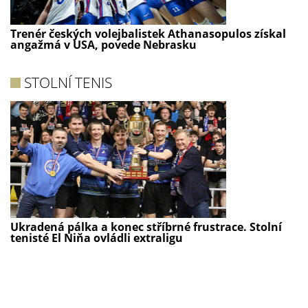
Trenér českých volejbalistek Athanasopulos získal
angažmá v USA, povede Nebrasku
STOLNÍ TENIS
Ukradená pálka a konec stříbrné frustrace. Stolní
tenisté El Niňa ovládli extraligu