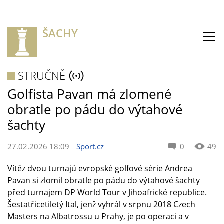
ŠACHY
STRUČNĚ
Golfista Pavan má zlomené
obratle po pádu do výtahové
šachty
27.02.2026 18:09
Sport.cz
0
49
Vítěz dvou turnajů evropské golfové série Andrea
Pavan si zlomil obratle po pádu do výtahové šachty
před turnajem DP World Tour v Jihoafrické republice.
Šestatřicetiletý Ital, jenž vyhrál v srpnu 2018 Czech
Masters na Albatrossu u Prahy, je po operaci a v