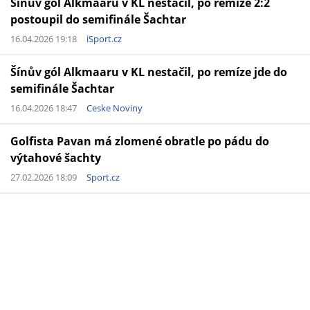
Šínův gól Alkmaaru v KL nestačil, po remíze 2:2
postoupil do semifinále Šachtar
16.04.2026 19:18
iSport.cz
Šínův gól Alkmaaru v KL nestačil, po remíze jde do
semifinále Šachtar
16.04.2026 18:47
Ceske Noviny
Golfista Pavan má zlomené obratle po pádu do
výtahové šachty
27.02.2026 18:09
Sport.cz