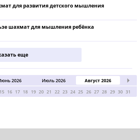
хмат для развития детского мышления
льзе шахмат для мышления ребёнка
казать еще
Июнь 2026
Июль 2026
Август 2026
15
16
17
18
19
20
21
22
23
24
25
26
27
28
29
30
31