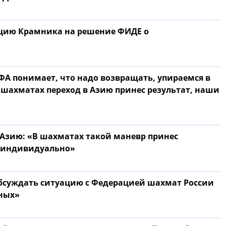
яцию Крамника на решение ФИДЕ о
ИФА понимает, что надо возвращать, упираемся в
В шахматах переход в Азию принес результат, наши
»
в Азию: «В шахматах такой маневр принес
ь индивидуально»
обсуждать ситуацию с Федерацией шахмат России
рных»