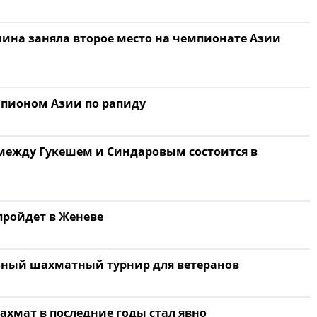
ина заняла второе место на чемпионате Азии
мпионом Азии по рапиду
между Гукешем и Синдаровым состоится в
пройдет в Женеве
ьный шахматный турнир для ветеранов
хмат в последние годы стал явно