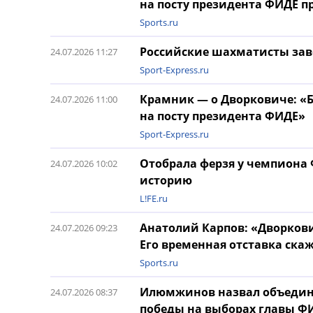
на посту президента ФИДЕ 
Sports.ru
Российские шахматисты заво
24.07.2026 11:27
Sport-Express.ru
Крамник — о Дворковиче: «
24.07.2026 11:00
на посту президента ФИДЕ»
Sport-Express.ru
Отобрала ферзя у чемпиона 
24.07.2026 10:02
историю
L!FE.ru
Анатолий Карпов: «Дворков
24.07.2026 09:23
Его временная отставка ска
Sports.ru
Илюмжинов назвал объедине
24.07.2026 08:37
победы на выборах главы Ф