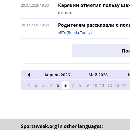
Карякин отметил пользу ша
20.07.2026 19:30
Ridus.ru
Родителям рассказали о по
20.07.2026 19:24
«RT» (Russia Today)
По
Март 2026
Апрель 2026
Май 2026
1
2
3
4
5
6
7
8
9
10
11
12
13
14
Sportsweek.org in other languages: