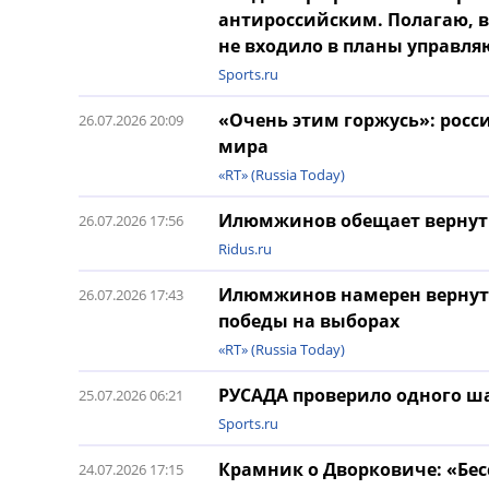
антироссийским. Полагаю,
не входило в планы управ
Sports.ru
«Очень этим горжусь»: росс
26.07.2026 20:09
мира
«RT» (Russia Today)
Илюмжинов обещает вернуть
26.07.2026 17:56
Ridus.ru
Илюмжинов намерен вернуть 
26.07.2026 17:43
победы на выборах
«RT» (Russia Today)
РУСАДА проверило одного ша
25.07.2026 06:21
Sports.ru
Крамник о Дворковиче: «Бе
24.07.2026 17:15