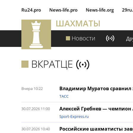
Ru24.pro
News‑life.pro
News‑life.org
29ru
ШАХМАТЫ
Новости
Др
ВКРАТЦЕ
Владимир Муратов сравнил 
Вчера 10:22
ТАСС
Алексей Гребнев — чемпион
30.07.2026 11:00
Sport-Express.ru
Российские шахматисты заво
30.07.2026 10:40