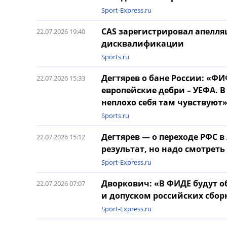
Sport-Express.ru
CAS зарегистрировал апелл
22.07.2026 19:40
дисквалификации
Sports.ru
Дегтярев о бане России: «Ф
22.07.2026 15:33
европейские дебри – УЕФА. 
неплохо себя там чувствуют
Sports.ru
Дегтярев — о переходе РФС 
22.07.2026 15:12
результат, но надо смотрет
Sport-Express.ru
Дворкович: «В ФИДЕ будут 
22.07.2026 07:07
и допуском российских сбо
Sport-Express.ru