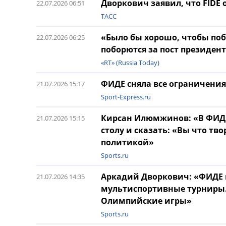
Дворкович заявил, что FIDE
22.07.2026 06:51
ТАСС
«Было бы хорошо, чтобы поб
22.07.2026 06:25
поборются за пост президен
«RT» (Russia Today)
ФИДЕ сняла все ограничения
21.07.2026 15:17
Sport-Express.ru
Кирсан Илюмжинов: «В ФИДЕ 
21.07.2026 15:15
столу и сказать: «Вы что тв
политикой»
Sports.ru
Аркадий Дворкович: «ФИДЕ 
21.07.2026 14:35
мультиспортивные турниры.
Олимпийские игры»
Sports.ru