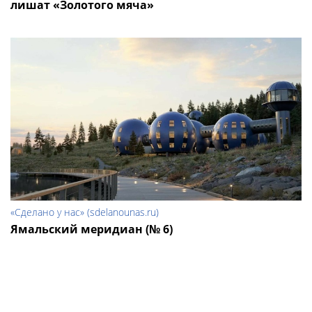
лишат «Золотого мяча»
«Сделано у нас» (sdelanounas.ru)
Ямальский меридиан (№ 6)