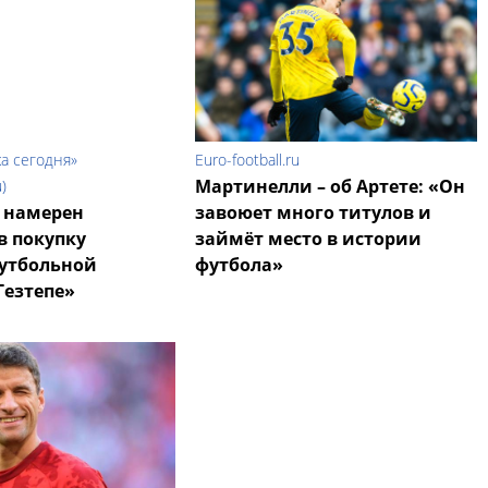
а сегодня»
Euro-football.ru
Мартинелли – об Артете: «Он
)
 намерен
завоюет много титулов и
в покупку
займёт место в истории
футбольной
футбола»
Гезтепе»