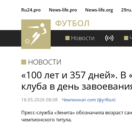
Ru24.pro
News‑life.pro
News‑life.org
29ru
ФУТБОЛ
Новости
НОВОСТИ
«100 лет и 357 дней». В
клуба в день завоевани
18.05.2026 08:08
Чемпионат.com (футбол)
Пресс-служба «Зенита» обозначила возраст сан
чемпионского титула.