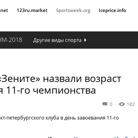
.net
123ru.market
Sportsweek.org
Iceprice.info
ЧМ-2018
Другие виды спорта
 «Зените» назвали возраст
я 11-го чемпионства
0
182
кт-петербургского клуба в день завоевания 11-го