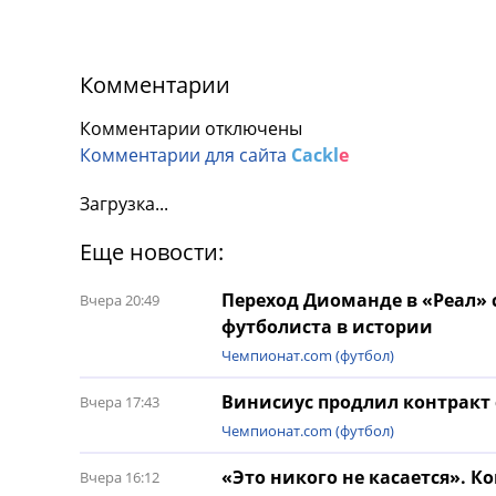
Комментарии
Комментарии отключены
Комментарии для сайта
Cackl
e
Загрузка...
Еще новости:
Переход Диоманде в «Реал»
Вчера 20:49
футболиста в истории
Чемпионат.com (футбол)
Винисиус продлил контракт 
Вчера 17:43
Чемпионат.com (футбол)
«Это никого не касается». 
Вчера 16:12