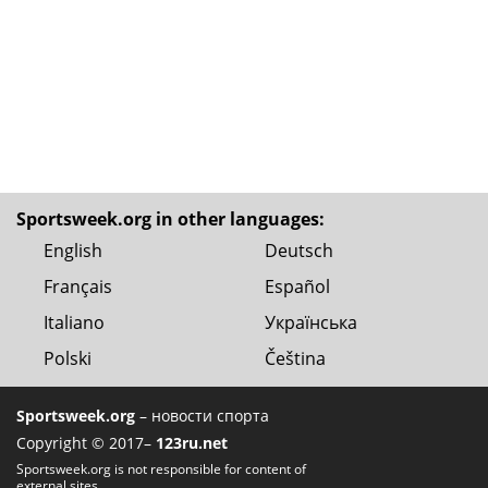
Sportsweek.org in other languages:
English
Deutsch
Français
Español
Italiano
Українська
Polski
Čeština
Sportsweek.org
– новости спорта
Copyright © 2017–
123ru.net
Sportsweek.org is not responsible for content of
external sites.