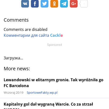
Comments
Comments are disabled
Комментарии для сайта
Cackl
e
Sponsored
Загрузка...
More news:
Lewandowski w elitarnym gronie. Tak wyróżniła go
FC Barcelona
Wczoraj 20:19
SportoweFakty.wp.pl
Kapitalny gol dał wygraną Warcie. Co za strzał