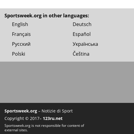
Sportsweek.org in other languages:
English
Deutsch
Français
Español
Русский
Українська
Polski
Čeština
Sportsweek.org
– Notizie di Sport
Copyright © 2017–
123ru.net
Sportsweek.org is not responsible for content of
external sites.