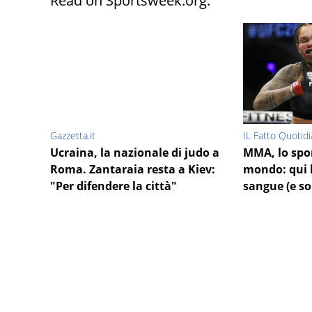
Read on Sportsweek.org:
Gazzetta.it
IL Fatto Quotid
Ucraina, la nazionale di judo a
MMA, lo spor
Roma. Zantaraia resta a Kiev:
mondo: qui 
"Per difendere la città"
sangue (e so