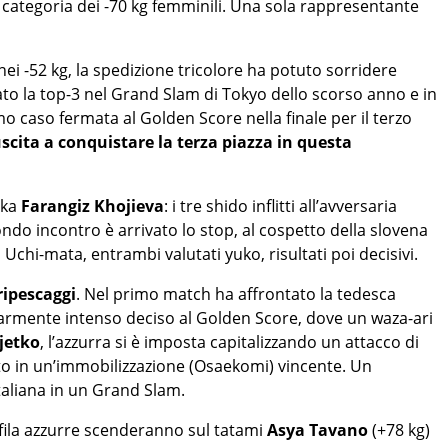
a categoria dei -70 kg femminili. Una sola rappresentante
nei -52 kg, la spedizione tricolore ha potuto sorridere
ato la top-3 nel Grand Slam di Tokyo dello scorso anno e in
mo caso fermata al Golden Score nella finale per il terzo
uscita a conquistare la terza piazza in questa
eka
Farangiz Khojieva
: i tre shido inflitti all’avversaria
do incontro è arrivato lo stop, al cospetto della slovena
 Uchi-mata, entrambi valutati yuko, risultati poi decisivi.
 ripescaggi
. Nel primo match ha affrontato la tedesca
olarmente intenso deciso al Golden Score, dove un waza-ari
jetko
, l’azzurra si è imposta capitalizzando un attacco di
ato in un’immobilizzazione (Osaekomi) vincente. Un
italiana in un Grand Slam.
e fila azzurre scenderanno sul tatami
Asya Tavano
(+78 kg)