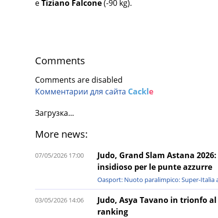
e
Tiziano Falcone
(-90 kg).
Comments
Comments are disabled
Комментарии для сайта
Cackl
e
Загрузка...
More news:
Judo, Grand Slam Astana 2026: il
07/05/2026 17:00
insidioso per le punte azzurre
Oasport: Nuoto paralimpico: Super-Italia a
Judo, Asya Tavano in trionfo al
03/05/2026 14:06
ranking