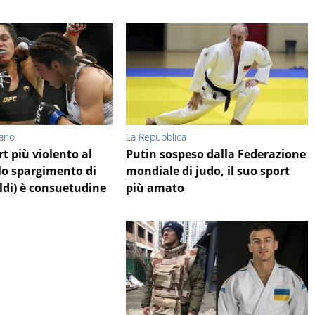
iano
La Repubblica
t più violento al
Putin sospeso dalla Federazione
lo spargimento di
mondiale di judo, il suo sport
ldi) è consuetudine
più amato