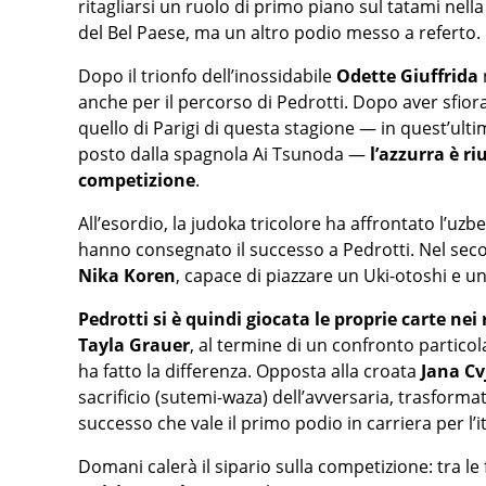
ritagliarsi un ruolo di primo piano sul tatami nell
del Bel Paese, ma un altro podio messo a referto.
Dopo il trionfo dell’inossidabile
Odette Giuffrida
anche per il percorso di Pedrotti. Dopo aver sfior
quello di Parigi di questa stagione — in quest’ulti
posto dalla spagnola Ai Tsunoda —
l’azzurra è ri
competizione
.
All’esordio, la judoka tricolore ha affrontato l’uzb
hanno consegnato il successo a Pedrotti. Nel secon
Nika Koren
, capace di piazzare un Uki-otoshi e un
Pedrotti si è quindi giocata le proprie carte nei
Tayla Grauer
, al termine di un confronto partic
ha fatto la differenza. Opposta alla croata
Jana Cv
sacrificio (sutemi-waza) dell’avversaria, trasform
successo che vale il primo podio in carriera per l’
Domani calerà il sipario sulla competizione: tra l