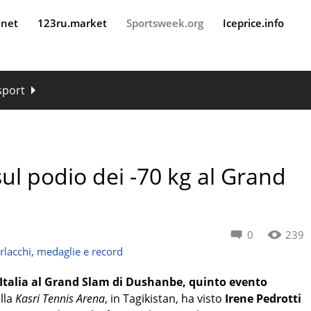
.net
123ru.market
Sportsweek.org
Iceprice.info
 sport
sul podio dei -70 kg al Grand
0
239
rlacchi, medaglie e record
a Italia al Grand Slam di Dushanbe, quinto evento
alla
Kasri Tennis Arena
, in Tagikistan, ha visto
Irene Pedrotti