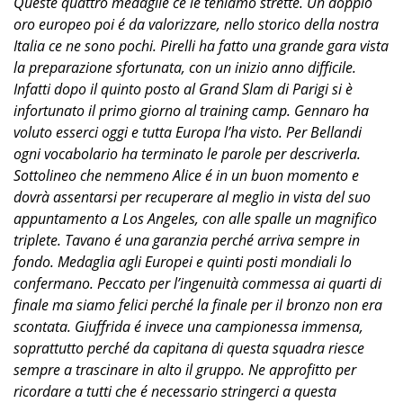
Queste quattro medaglie ce le teniamo strette. Un doppio
oro europeo poi é da valorizzare, nello storico della nostra
Italia ce ne sono pochi. Pirelli ha fatto una grande gara vista
la preparazione sfortunata, con un inizio anno difficile.
Infatti dopo il quinto posto al Grand Slam di Parigi si è
infortunato il primo giorno al training camp. Gennaro ha
voluto esserci oggi e tutta Europa l’ha visto. Per Bellandi
ogni vocabolario ha terminato le parole per descriverla.
Sottolineo che nemmeno Alice é in un buon momento e
dovrà assentarsi per recuperare al meglio in vista del suo
appuntamento a Los Angeles, con alle spalle un magnifico
triplete. Tavano é una garanzia perché arriva sempre in
fondo. Medaglia agli Europei e quinti posti mondiali lo
confermano. Peccato per l’ingenuità commessa ai quarti di
finale ma siamo felici perché la finale per il bronzo non era
scontata. Giuffrida é invece una campionessa immensa,
soprattutto perché da capitana di questa squadra riesce
sempre a trascinare in alto il gruppo. Ne approfitto per
ricordare a tutti che é necessario stringerci a questa