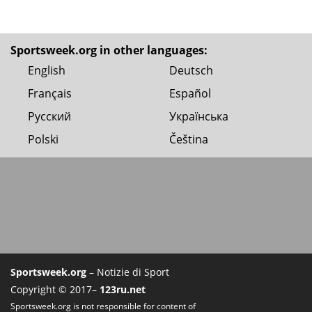
Sportsweek.org in other languages:
English
Deutsch
Français
Español
Русский
Українська
Polski
Čeština
Sportsweek.org
– Notizie di Sport
Copyright © 2017–
123ru.net
Sportsweek.org is not responsible for content of