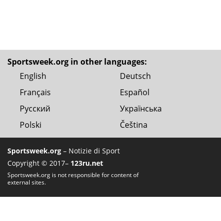
Sportsweek.org in other languages:
English
Deutsch
Français
Español
Русский
Українська
Polski
Čeština
Sportsweek.org
– Notizie di Sport
Copyright © 2017–
123ru.net
Sportsweek.org is not responsible for content of
external sites.