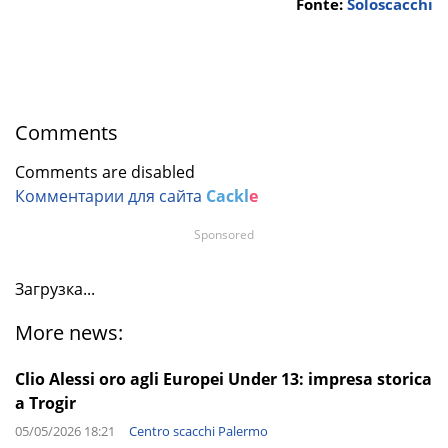
Fonte:
Soloscacchi
Comments
Comments are disabled
Комментарии для сайта
Cackl
e
Sponsored
Загрузка...
More news:
Clio Alessi oro agli Europei Under 13: impresa storica
a Trogir
05/05/2026 18:21
Centro scacchi Palermo