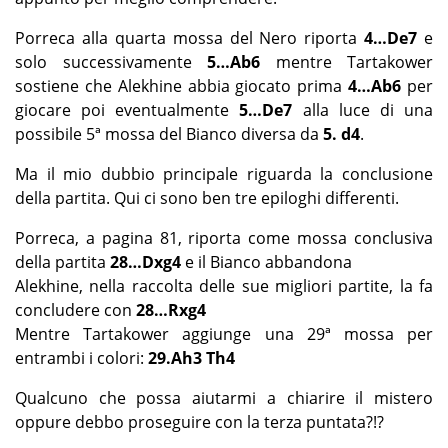
Porreca alla quarta mossa del Nero riporta
4…De7
e
solo successivamente
5…Ab6
mentre Tartakower
sostiene che Alekhine abbia giocato prima
4…Ab6
per
giocare poi eventualmente
5…De7
alla luce di una
possibile 5ª mossa del Bianco diversa da
5. d4
.
Ma il mio dubbio principale riguarda la conclusione
della partita. Qui ci sono ben tre epiloghi differenti.
Porreca, a pagina 81, riporta come mossa conclusiva
della partita
28…Dxg4
e il Bianco abbandona
Alekhine, nella raccolta delle sue migliori partite, la fa
concludere con
28…Rxg4
Mentre Tartakower aggiunge una 29ª mossa per
entrambi i colori:
29.Ah3 Th4
Qualcuno che possa aiutarmi a chiarire il mistero
oppure debbo proseguire con la terza puntata?!?