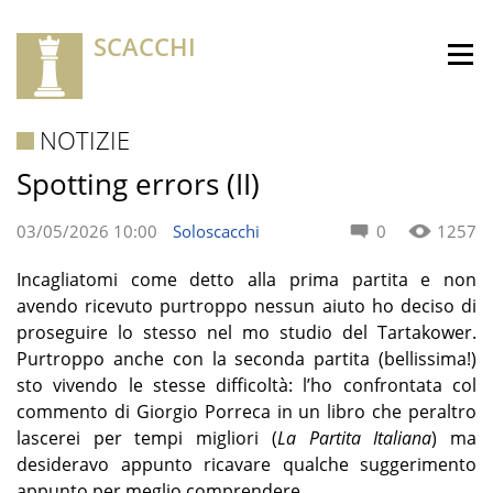
SCACCHI
NOTIZIE
Spotting errors (II)
03/05/2026 10:00
Soloscacchi
0
1257
Incagliatomi come detto alla prima partita e non
avendo ricevuto purtroppo nessun aiuto ho deciso di
proseguire lo stesso nel mo studio del Tartakower.
Purtroppo anche con la seconda partita (bellissima!)
sto vivendo le stesse difficoltà: l’ho confrontata col
commento di Giorgio Porreca in un libro che peraltro
lascerei per tempi migliori (
La Partita Italiana
) ma
desideravo appunto ricavare qualche suggerimento
appunto per meglio comprendere.