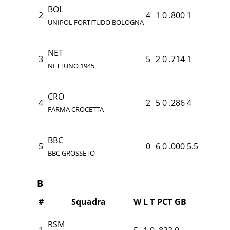
BOL
2
4
1
0
.800
1
UNIPOL FORTITUDO BOLOGNA
NET
3
5
2
0
.714
1
NETTUNO 1945
CRO
4
2
5
0
.286
4
FARMA CROCETTA
BBC
5
0
6
0
.000
5.5
BBC GROSSETO
B
#
Squadra
W
L
T
PCT
GB
RSM