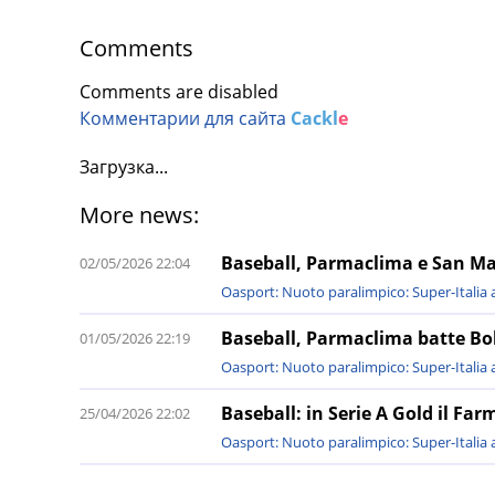
Comments
Comments are disabled
Комментарии для сайта
Cackl
e
Загрузка...
More news:
Baseball, Parmaclima e San Mar
02/05/2026 22:04
Oasport: Nuoto paralimpico: Super-Italia a
Baseball, Parmaclima batte Bol
01/05/2026 22:19
Oasport: Nuoto paralimpico: Super-Italia a
Baseball: in Serie A Gold il Fa
25/04/2026 22:02
Oasport: Nuoto paralimpico: Super-Italia a