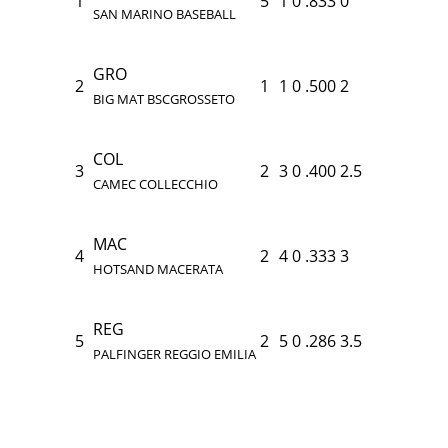
1
5
1
0
.833
0
SAN MARINO BASEBALL
GRO
2
1
1
0
.500
2
BIG MAT BSCGROSSETO
COL
3
2
3
0
.400
2.5
CAMEC COLLECCHIO
MAC
4
2
4
0
.333
3
HOTSAND MACERATA
REG
5
2
5
0
.286
3.5
PALFINGER REGGIO EMILIA