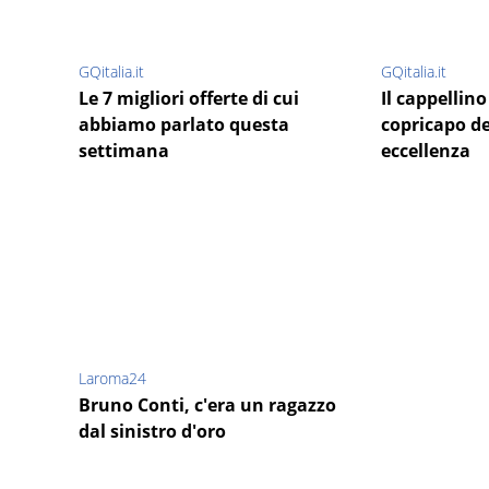
GQitalia.it
GQitalia.it
Le 7 migliori offerte di cui
Il cappellino
abbiamo parlato questa
copricapo d
settimana
eccellenza
Laroma24
Bruno Conti, c'era un ragazzo
dal sinistro d'oro