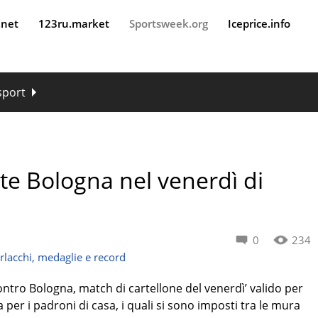
.net
123ru.market
Sportsweek.org
Iceprice.info
 sport
te Bologna nel venerdì di
0
234
rlacchi, medaglie e record
ontro Bologna, match di cartellone del venerdì’ valido per
a per i padroni di casa, i quali si sono imposti tra le mura