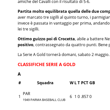
amiche del Cavalli con il risultato di 5-6.
Partita molto equilibrata quella delle due com
aver marcato tre sigilli al quinto turno, i parmigia
invece è passata in vantaggio per prima, andando 
lei tre sigilli.
Ottimo guizzo poi di Crocetta
, abile a battere N
positivo
, contrassegnato da quattro punti. Bene p
La Serie A Gold tornerà domani, sabato 2 maggio. D
CLASSIFICHE SERIE A GOLD
A
#
Squadra
W
L
T
PCT
GB
PAR
1
6
1
0
.857
0
1949 PARMA BASEBALL CLUB