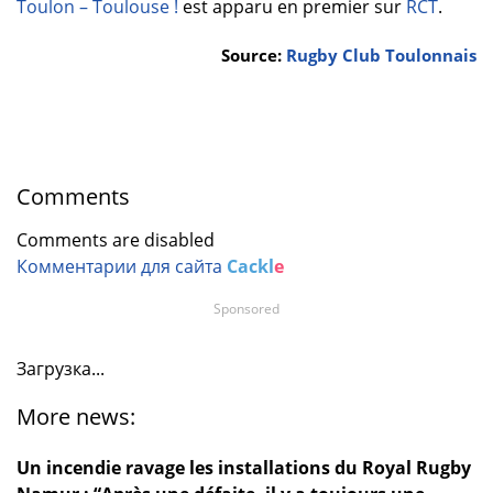
Toulon – Toulouse !
est apparu en premier sur
RCT
.
Source:
Rugby Club Toulonnais
Comments
Comments are disabled
Комментарии для сайта
Cackl
e
Sponsored
Загрузка...
More news:
Un incendie ravage les installations du Royal Rugby