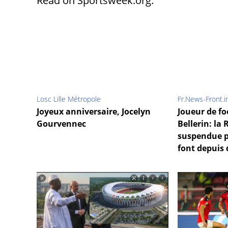
Read on Sportsweek.org:
Losc Lille Métropole
Fr.News-Front.i
Joyeux anniversaire, Jocelyn
Joueur de fo
Gourvennec
Bellerin: la 
suspendue p
font depuis