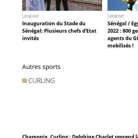
Leral.net
Leral.net
Inauguration du Stade du
Sénégal / Eg
Sénégal: Plusieurs chefs d’Etat
2022 : 800 g
invités
agents du GM
mobilisés !
Autres sports
CURLING
Chamonix. Curling : Delphine Charlet reprend l