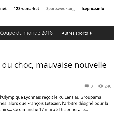
.net
123ru.market
Sportsweek.org
Iceprice.info
Coupe du monde 2018
Autres sports
e du choc, mauvaise nouvelle
0
240
, l'Olympique Lyonnais reçoit le RC Lens au Groupama
s, alors que François Letexier, l'arbitre désigné pour la
enirs… Ce dimanche 17 mai à 21h sonnera le...