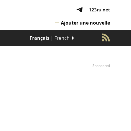
123ru.net
Ajouter une nouvelle
Français
| French
Sponsored