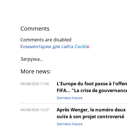
Comments
Comments are disabled
Комментарии для сайта
Cackl
e
Загрузка...
More news:
L'Europe du foot passe à l'offen
04/08/2026 17:30
FIFA... "La crise de gouvernanc
Derniere Heure
Après Wenger, le numéro deux d
04/08/2026 15:37
suite à son projet controversé
Derniere Heure