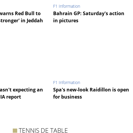
F1 Information
warns Red Bull to
Bahrain GP: Saturday's action
tronger' in Jeddah
in pictures
F1 Information
asn't expecting an
Spa's new-look Raidillon is open
FIA report
for business
TENNIS DE TABLE