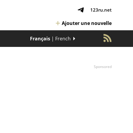
123ru.net
Ajouter une nouvelle
Français
| French
Sponsored