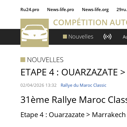
Ru24.pro
News‑life.pro
News‑life.org
29ru
COMPÉTITION AU
Nouvelles
A
NOUVELLES
ETAPE 4 : OUARZAZATE 
02/04/2026 13:32
Rallye du Maroc Classic
31ème Rallye Maroc Clas
Etape 4 : Ouarzazate > Marrakech