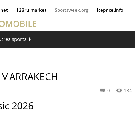
.net
123ru.market
Sportsweek.org
Iceprice.info
TOMOBILE
utres sports
> MARRAKECH
0
134
sic 2026