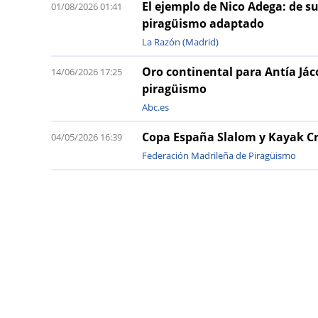
El ejemplo de Nico Adega: de s
01/08/2026 01:41
piragüismo adaptado
La Razón (Madrid)
Oro continental para Antía Jáco
14/06/2026 17:25
piragüismo
Abc.es
Copa España Slalom y Kayak C
04/05/2026 16:39
Federación Madrileña de Piragüismo