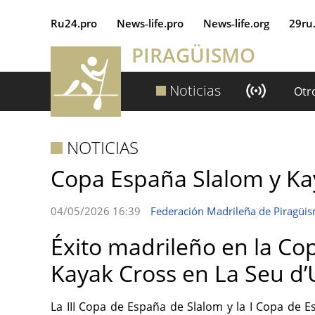
Ru24.pro
News‑life.pro
News‑life.org
29ru
PIRAGÜISMO
Noticias
Otr
NOTICIAS
Copa España Slalom y Ka
04/05/2026 16:39
Federación Madrileña de Piragüi
Éxito madrileño en la Co
Kayak Cross en La Seu d’
La
III Copa de España de Slalom
y la
I Copa de E