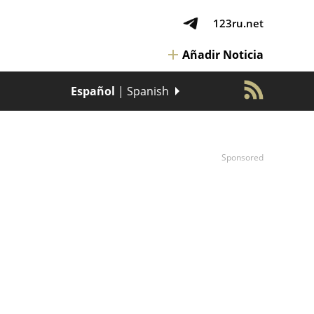
123ru.net
Añadir Noticia
Español
| Spanish
Sponsored