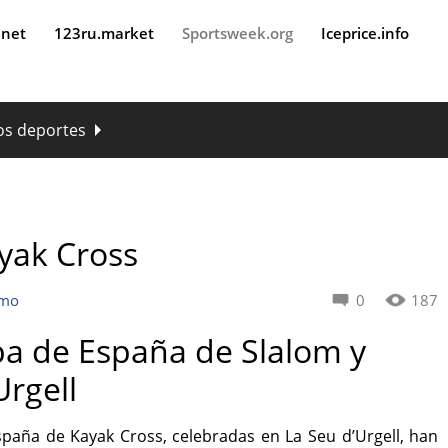
.net
123ru.market
Sportsweek.org
Iceprice.info
os deportes
yak Cross
smo
0
187
pa de España de Slalom y
Urgell
spaña de Kayak Cross
, celebradas en
La Seu d’Urgell
, han