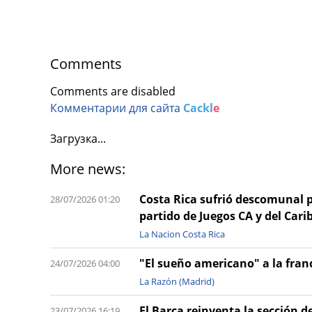
Comments
Comments are disabled
Комментарии для сайта
Cackl
e
Загрузка...
More news:
Costa Rica sufrió descomunal p
28/07/2026 01:20
partido de Juegos CA y del Cari
La Nacion Costa Rica
"El sueño americano" a la fran
24/07/2026 04:00
La Razón (Madrid)
El Barça reinventa la sección d
23/07/2026 16:19