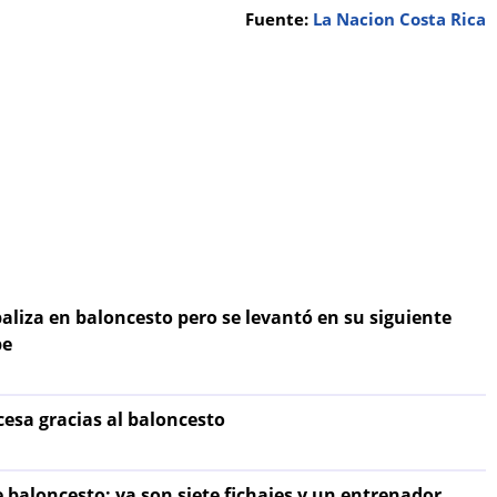
Fuente:
La Nacion Costa Rica
aliza en baloncesto pero se levantó en su siguiente
be
cesa gracias al baloncesto
e baloncesto: ya son siete fichajes y un entrenador