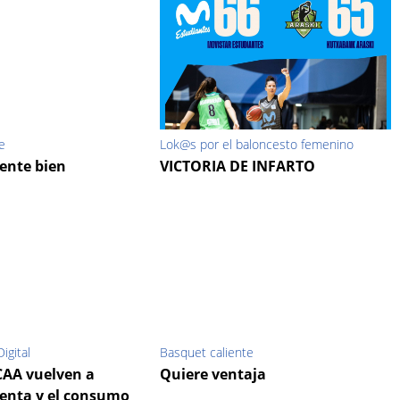
e
Lok@s por el baloncesto femenino
iente bien
VICTORIA DE INFARTO
igital
Basquet caliente
CAA vuelven a
Quiere ventaja
venta y el consumo