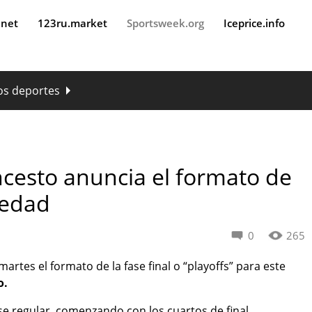
.net
123ru.market
Sportsweek.org
Iceprice.info
os deportes
ncesto anuncia el formato de
vedad
0
265
artes el formato de la fase final o “playoffs” para este
o.
se regular, comenzando con los cuartos de final