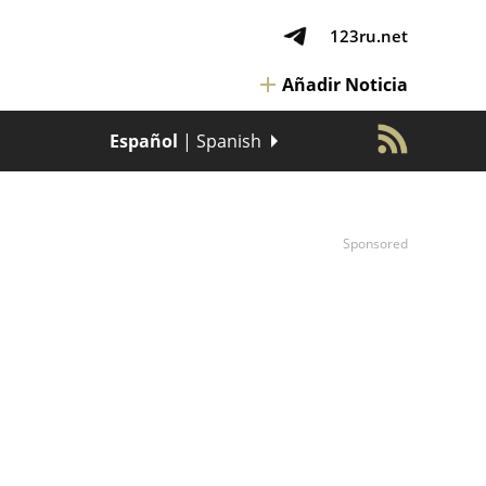
123ru.net
Añadir Noticia
Español
| Spanish
Sponsored