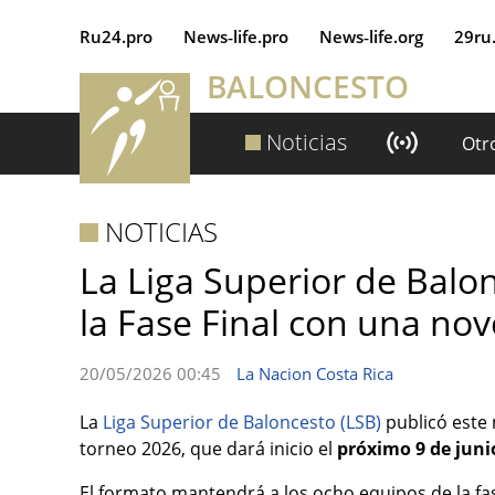
Ru24.pro
News‑life.pro
News‑life.org
29ru
BALONCESTO
Noticias
Otr
NOTICIAS
La Liga Superior de Balo
la Fase Final con una no
20/05/2026 00:45
La Nacion Costa Rica
La
Liga Superior de Baloncesto (LSB)
publicó este m
torneo 2026, que dará inicio el
próximo 9 de juni
El formato mantendrá a los ocho equipos de la fa