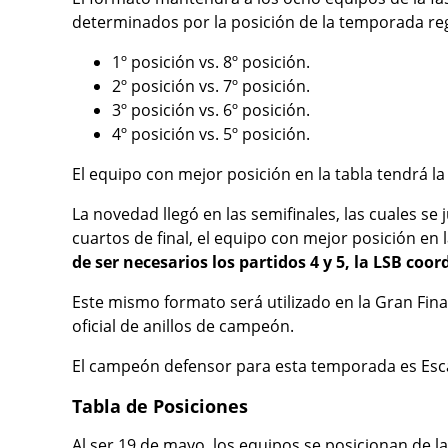
determinados por la posición de la temporada regu
1º posición vs. 8º posición.
2º posición vs. 7º posición.
3º posición vs. 6º posición.
4º posición vs. 5º posición.
El equipo con mejor posición en la tabla tendrá la 
La novedad llegó en las semifinales, las cuales se 
cuartos de final, el equipo con mejor posición en l
de ser necesarios los partidos 4 y 5, la LSB co
Este mismo formato será utilizado en la Gran Fina
oficial de anillos de campeón.
El campeón defensor para esta temporada es Escaz
Tabla de Posiciones
Al ser 19 de mayo, los equipos se posicionan de l