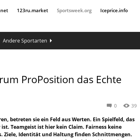
.net
123ru.market
Sportsweek.org
Iceprice.info
Andere Sportarten
um ProPosition das Echte
0
39
, betreten sie ein Feld aus Werten. Ein Spielfeld, das
st. Teamgeist ist hier kein Claim. Fairness keine
ls. Ziele, Identität und Haltung finden Schnittmengen.