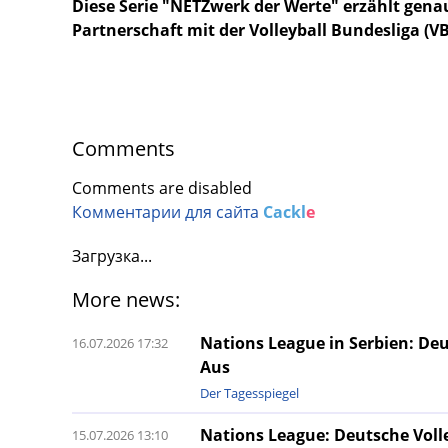
Diese Serie "NETZwerk der Werte" erzählt gen
Partnerschaft mit der Volleyball Bundesliga (V
Comments
Comments are disabled
Комментарии для сайта
Cackl
e
Загрузка...
More news:
Nations League in Serbien: Deu
16.07.2026 17:32
Aus
Der Tagesspiegel
Nations League: Deutsche Volle
15.07.2026 13:10