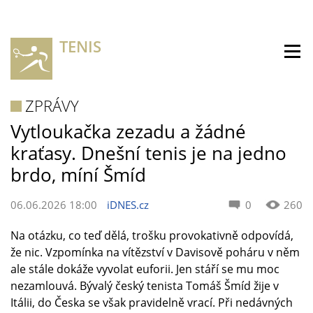
TENIS
ZPRÁVY
Vytloukačka zezadu a žádné
kraťasy. Dnešní tenis je na jedno
brdo, míní Šmíd
06.06.2026 18:00
iDNES.cz
0
260
Na otázku, co teď dělá, trošku provokativně odpovídá,
že nic. Vzpomínka na vítězství v Davisově poháru v něm
ale stále dokáže vyvolat euforii. Jen stáří se mu moc
nezamlouvá. Bývalý český tenista Tomáš Šmíd žije v
Itálii, do Česka se však pravidelně vrací. Při nedávných