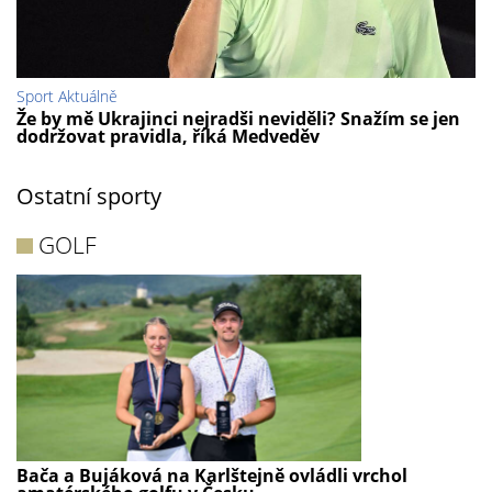
Sport Aktuálně
Že by mě Ukrajinci nejradši neviděli? Snažím se jen
dodržovat pravidla, říká Medveděv
Ostatní sporty
GOLF
Bača a Bujáková na Karlštejně ovládli vrchol