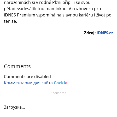
narozeninách si v rodné Plzni připil i se svou
pětadevadesátiletou maminkou. V rozhovoru pro
iDNES Premium vzpomíná na slavnou kariéru i život po
tenise.
Zdroj:
iDNES.cz
Comments
Comments are disabled
Комментарии для сайта
Cackl
e
Sponsored
Загрузка...