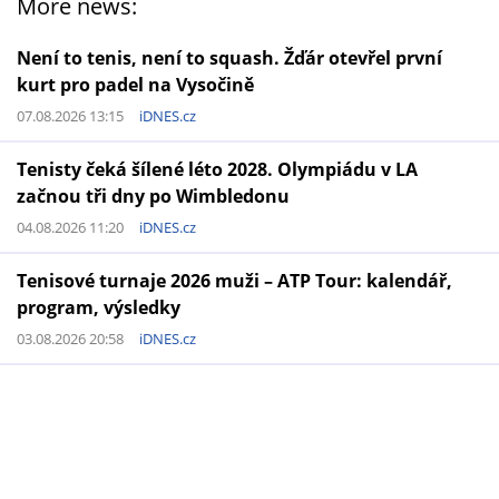
More news:
Není to tenis, není to squash. Žďár otevřel první
kurt pro padel na Vysočině
07.08.2026 13:15
iDNES.cz
Tenisty čeká šílené léto 2028. Olympiádu v LA
začnou tři dny po Wimbledonu
04.08.2026 11:20
iDNES.cz
Tenisové turnaje 2026 muži – ATP Tour: kalendář,
program, výsledky
03.08.2026 20:58
iDNES.cz