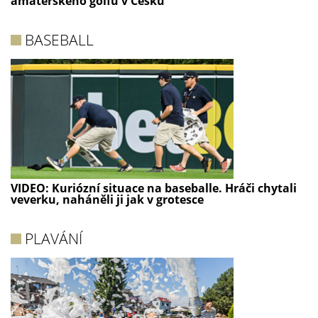
amatérského golfu v Česku
BASEBALL
VIDEO: Kuriózní situace na baseballe. Hráči chytali
veverku, naháněli ji jak v grotesce
PLAVÁNÍ