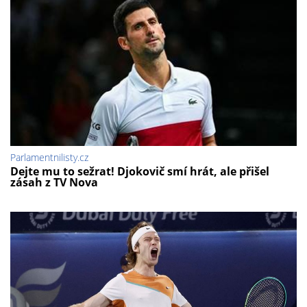
Parlamentnilisty.cz
Dejte mu to sežrat! Djokovič smí hrát, ale přišel
zásah z TV Nova