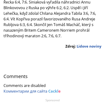
Řecka 6:4, 7:6. Siniaková vyřadila náhradnici Annu
Blinkovovou z Ruska po výhře 6:2, 6:2. Uspěl i Jiří
Lehečka, když zdolal Chilana Alejandra Tabila 3:6, 7:6,
6:4. Vít Kopřiva porazil favorizovaného Rusa Andreje
Rubljova 6:3, 6:4. Skončil jen Tomáš Macháč, který s
nasazeným Britem Cameronem Norriem prohrál
tříhodinový maraton 2:6, 7:6, 6:7.
Zdroj:
Lidove noviny
Comments
Comments are disabled
Комментарии для сайта
Cackl
e
Sponsored