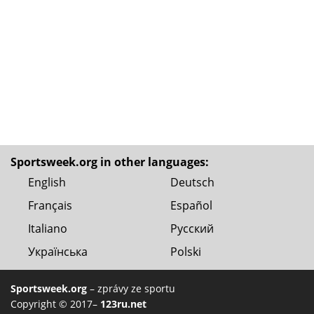
Sportsweek.org in other languages:
English
Deutsch
Français
Español
Italiano
Русский
Українська
Polski
Sportsweek.org
– zprávy ze sportu
Copyright © 2017–
123ru.net