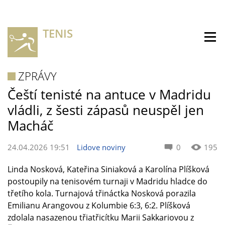
TENIS
ZPRÁVY
Čeští tenisté na antuce v Madridu
vládli, z šesti zápasů neuspěl jen
Macháč
24.04.2026 19:51
Lidove noviny
0
195
Linda Nosková, Kateřina Siniaková a Karolína Plíšková
postoupily na tenisovém turnaji v Madridu hladce do
třetího kola. Turnajová třináctka Nosková porazila
Emilianu Arangovou z Kolumbie 6:3, 6:2. Plíšková
zdolala nasazenou třiatřicítku Marii Sakkariovou z