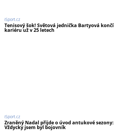
iSport.cz
Tenisový šok! Světová jednička Bartyová končí
kariéru už v 25 letech
iSport.cz
Zraněný Nadal přijde o úvod antukové sezony:
Vždycky jsem byl bojovník