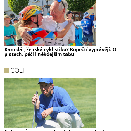
Kam dál, ženská cyklistiko? Kopečtí vyprávějí. O
platech, péči i někdejším tabu
GOLF