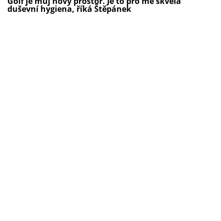
Golf je můj nový prostor. Je to pro mě skvělá
duševní hygiena, říká Štěpánek