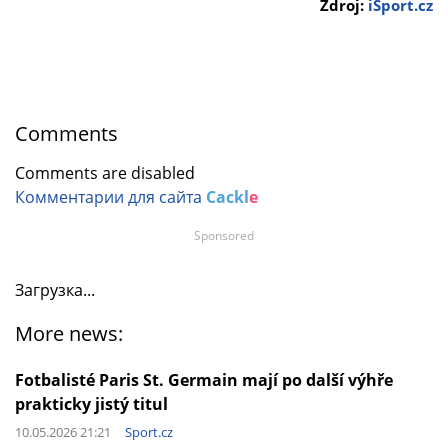
Zdroj:
iSport.cz
Comments
Comments are disabled
Комментарии для сайта
Cackl
e
Sponsored
Загрузка...
More news:
Fotbalisté Paris St. Germain mají po další výhře
prakticky jistý titul
10.05.2026 21:21
Sport.cz