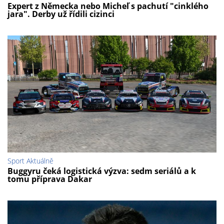
Expert z Německa nebo Micheľ s pachutí "cinklého
jara". Derby už řídili cizinci
Sport Aktuálně
Buggyru čeká logistická výzva: sedm seriálů a k
tomu příprava Dakar