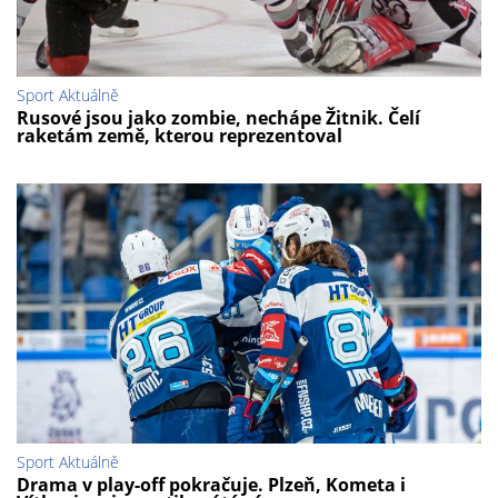
Sport Aktuálně
Rusové jsou jako zombie, nechápe Žitnik. Čelí
raketám země, kterou reprezentoval
Sport Aktuálně
Drama v play-off pokračuje. Plzeň, Kometa i