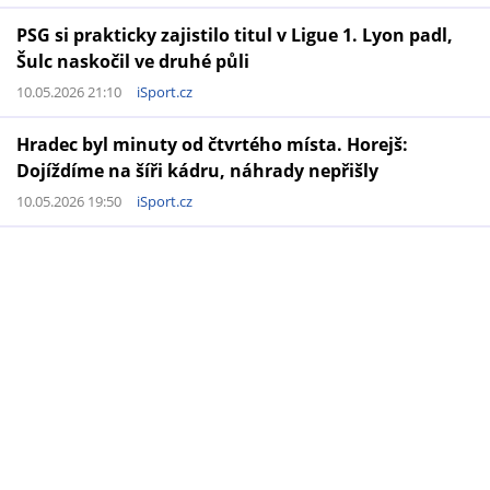
PSG si prakticky zajistilo titul v Ligue 1. Lyon padl,
Šulc naskočil ve druhé půli
10.05.2026 21:10
iSport.cz
Hradec byl minuty od čtvrtého místa. Horejš:
Dojíždíme na šíři kádru, náhrady nepřišly
10.05.2026 19:50
iSport.cz