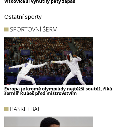
Vítkovice si vynutily pátý zápas
Ostatní sporty
SPORTOVNÍ ŠERM
Evropa je kromě olympiády nejtěžší soutěž, říká
šermíř Rubeš před mistrovstvím
BASKETBAL