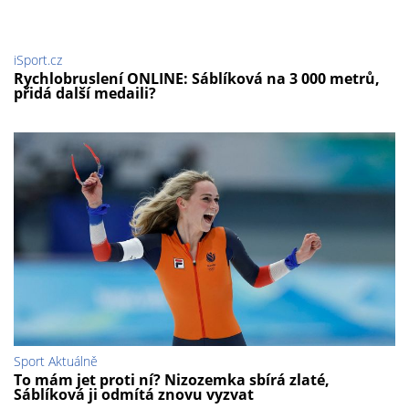
iSport.cz
Rychlobruslení ONLINE: Sáblíková na 3 000 metrů,
přidá další medaili?
Sport Aktuálně
To mám jet proti ní? Nizozemka sbírá zlaté,
Sáblíková ji odmítá znovu vyzvat