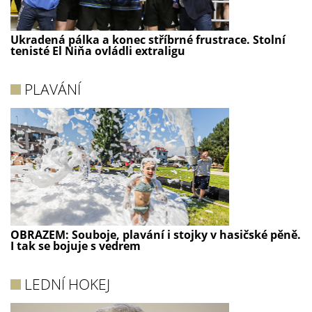
Ukradená pálka a konec stříbrné frustrace. Stolní
tenisté El Niňa ovládli extraligu
PLAVÁNÍ
OBRAZEM: Souboje, plavání i stojky v hasičské pěně.
I tak se bojuje s vedrem
LEDNÍ HOKEJ