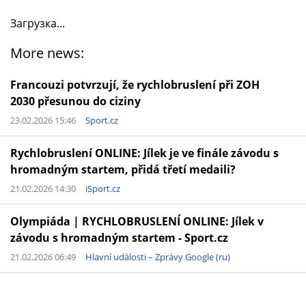
Загрузка...
More news:
Francouzi potvrzují, že rychlobruslení při ZOH
2030 přesunou do ciziny
23.02.2026 15:46
Sport.cz
Rychlobruslení ONLINE: Jílek je ve finále závodu s
hromadným startem, přidá třetí medaili?
21.02.2026 14:30
iSport.cz
Olympiáda | RYCHLOBRUSLENÍ ONLINE: Jílek v
závodu s hromadným startem - Sport.cz
21.02.2026 06:49
Hlavní události – Zprávy Google (ru)