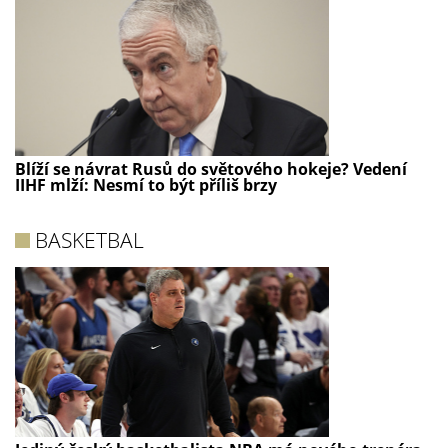
Blíží se návrat Rusů do světového hokeje? Vedení
IIHF mlží: Nesmí to být příliš brzy
BASKETBAL