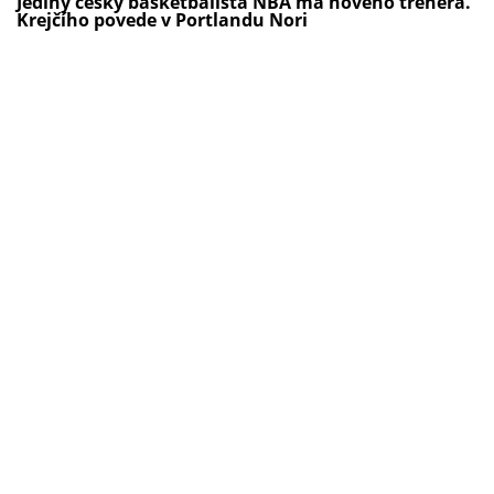
Jediný český basketbalista NBA má nového trenéra.
Krejčího povede v Portlandu Nori