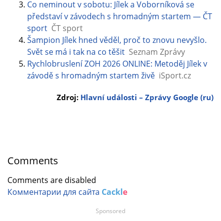
Co neminout v sobotu: Jílek a Voborníková se
představí v závodech s hromadným startem — ČT
sport
ČT sport
Šampion Jílek hned věděl, proč to znovu nevyšlo.
Svět se má i tak na co těšit
Seznam Zprávy
Rychlobruslení ZOH 2026 ONLINE: Metoděj Jílek v
závodě s hromadným startem živě
iSport.cz
Zdroj:
Hlavní události – Zprávy Google (ru)
Comments
Comments are disabled
Комментарии для сайта
Cackl
e
Sponsored