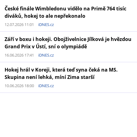
České finále Wimbledonu vidělo na Primě 764 tisíc
diváků, hokej to ale nepřekonalo
12.07.2026 11:01
iDNES.cz
Září v boxu i hokeji. Obojživelnice Jílková je hvězdou
Grand Prix v Ústí, sní o olympiádě
16.06.2026 17:41
iDNES.cz
Hokej hrál v Koreji, která teď syna čeká na MS.
Skupina není lehká, míní Zima starší
10.06.2026 18:00
iDNES.cz