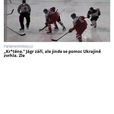
Parlamentnilisty.cz
„Kr*téne.“ Jágr září, ale jinde se pomoc Ukrajině
zvrhla. Zle