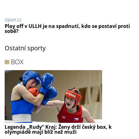
iSport.cz
Play off v ULLH je na spadnutí, kdo se postaví proti
sobě?
Ostatní sporty
BOX
Legenda „Rudy“ Kraj: Ženy drží český box, k
olympiádě mají blíž než muži