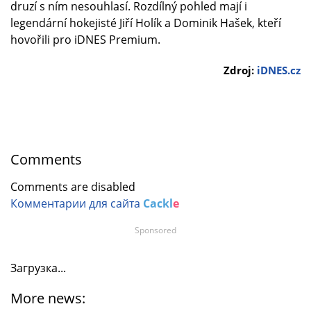
druzí s ním nesouhlasí. Rozdílný pohled mají i
legendární hokejisté Jiří Holík a Dominik Hašek, kteří
hovořili pro iDNES Premium.
Zdroj:
iDNES.cz
Comments
Comments are disabled
Комментарии для сайта
Cackl
e
Sponsored
Загрузка...
More news: