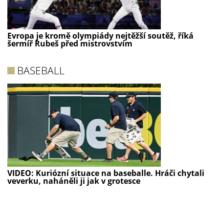
Evropa je kromě olympiády nejtěžší soutěž, říká
šermíř Rubeš před mistrovstvím
BASEBALL
VIDEO: Kuriózní situace na baseballe. Hráči chytali
veverku, naháněli ji jak v grotesce