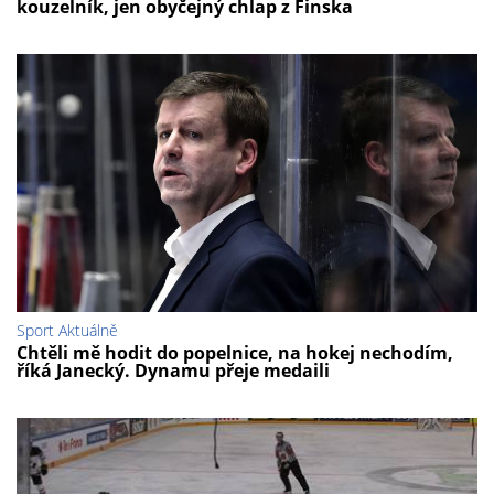
kouzelník, jen obyčejný chlap z Finska
Sport Aktuálně
Chtěli mě hodit do popelnice, na hokej nechodím,
říká Janecký. Dynamu přeje medaili