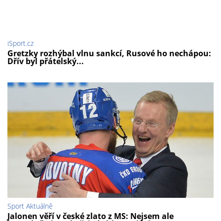
iSport.cz
Gretzky rozhýbal vlnu sankcí, Rusové ho nechápou:
Dřív byl přátelský...
Sport Aktuálně
Jalonen věří v české zlato z MS: Nejsem ale