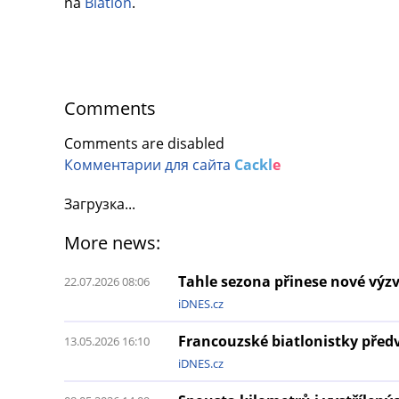
na
Biatlon
.
Comments
Comments are disabled
Комментарии для сайта
Cackl
e
Загрузка...
More news:
Tahle sezona přinese nové výzv
22.07.2026 08:06
iDNES.cz
Francouzské biatlonistky před
13.05.2026 16:10
iDNES.cz