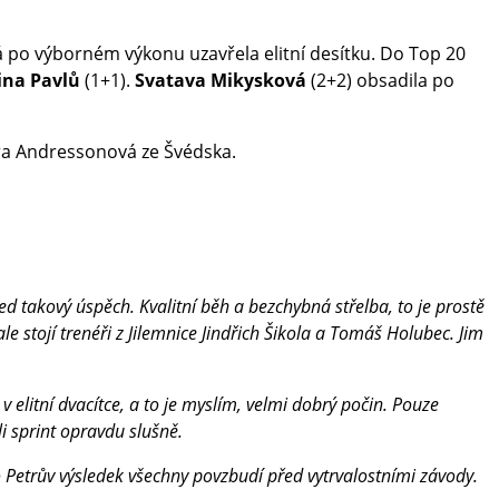
á po výborném výkonu uzavřela elitní desítku. Do Top 20
ina Pavlů
(1+1).
Svatava Mikysková
(2+2) obsadila po
ara Andressonová ze Švédska.
d takový úspěch. Kvalitní běh a bezchybná střelba, to je prostě
le stojí trenéři z Jilemnice Jindřich Šikola a Tomáš Holubec. Jim
v elitní dvacítce, a to je myslím, velmi dobrý počin. Pouze
i sprint opravdu slušně.
Petrův výsledek všechny povzbudí před vytrvalostními závody.