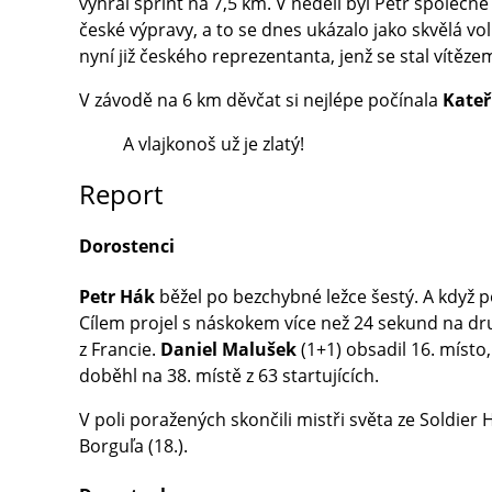
vyhrál sprint na 7,5 km. V neděli byl Petr spole
české výpravy, a to se dnes ukázalo jako skvělá v
nyní již českého reprezentanta, jenž se stal vítě
V závodě na 6 km děvčat si nejlépe počínala
Kateř
A vlajkonoš už je zlatý!
Report
Dorostenci
Petr Hák
běžel po bezchybné ležce šestý. A když po
Cílem projel s náskokem více než 24 sekund na dru
z Francie.
Daniel Malušek
(1+1) obsadil 16. místo
doběhl na 38. místě z 63 startujících.
V poli poražených skončili mistři světa ze Soldier 
Borguľa (18.).