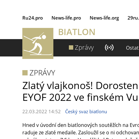
Ru24.pro
News‑life.pro
News‑life.org
29ru
BIATLON
Zprávy
Ostat
ZPRÁVY
Zlatý vlajkonoš! Dorosten
EYOF 2022 ve finském Vu
22.03.2022 14:52
Český svaz biatlonu
Hned v úvodní den biatlonových soutěžích na Evro
raduje ze zlaté medaile. Zasloužil se o ni odchov