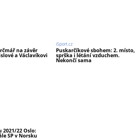
iSport.cz
Krčmář na závěr
Puskarčíkové sbohem: 2. místo,
Jislové a Václavíkovi
sprška i létání vzduchem.
Nekončí sama
u 2021/22 Oslo:
ále SP v Norsku