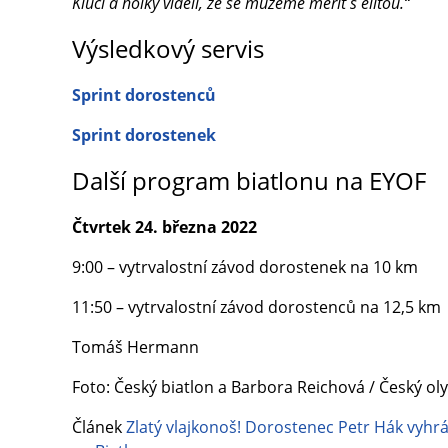
Kluci a holky viděli, že se můžeme měřit s elitou.“
Výsledkový servis
Sprint dorostenců
Sprint dorostenek
Další program biatlonu na EYOF
Čtvrtek 24. března 2022
9:00 – vytrvalostní závod dorostenek na 10 km
11:50 – vytrvalostní závod dorostenců na 12,5 km
Tomáš Hermann
Foto: Český biatlon a Barbora Reichová / Český ol
Článek
Zlatý vlajkonoš! Dorostenec Petr Hák vyhrá