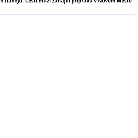
ch nábojů. Čeští muži zahájili přípravu v Novém Městě