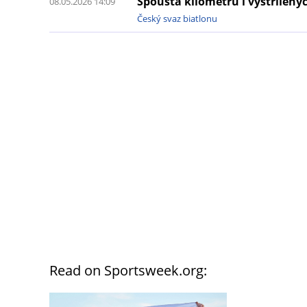
Spousta kilometrů i vystřílený
08.05.2026 14:09
Český svaz biatlonu
Read on Sportsweek.org: