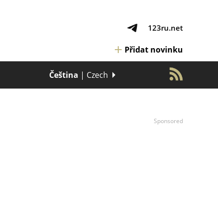
123ru.net
Přidat novinku
Čeština
| Czech
Sponsored