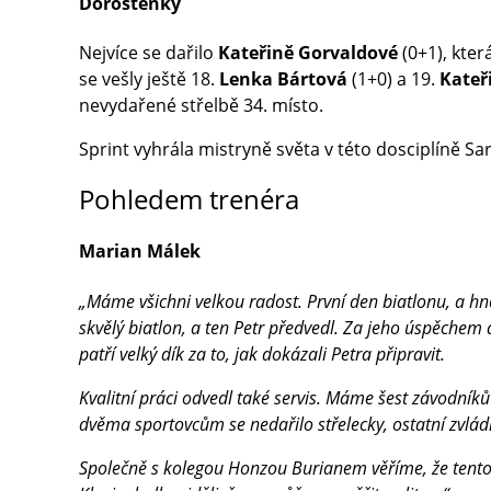
Dorostenky
Nejvíce se dařilo
Kateřině Gorvaldové
(0+1), kter
se vešly ještě 18.
Lenka Bártová
(1+0) a 19.
Kateř
nevydařené střelbě 34. místo.
Sprint vyhrála mistryně světa v této dosciplíně S
Pohledem trenéra
Marian Málek
„Máme všichni velkou radost. První den biatlonu, a hne
skvělý biatlon, a ten Petr předvedl. Za jeho úspěchem a
patří velký dík za to, jak dokázali Petra připravit.
Kvalitní práci odvedl také servis. Máme šest závodníků 
dvěma sportovcům se nedařilo střelecky, ostatní zvládl
Společně s kolegou Honzou Burianem věříme, že tento 