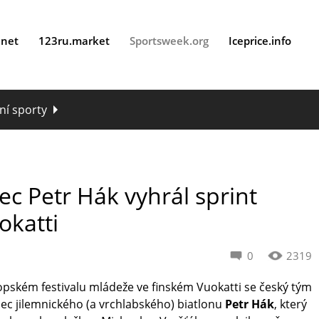
.net
123ru.market
Sportsweek.org
Iceprice.info
ní sporty
ec Petr Hák vyhrál sprint
okatti
0
2319
pském festivalu mládeže ve finském Vuokatti se český tým
anec jilemnického (a vrchlabského) biatlonu
Petr Hák
, který