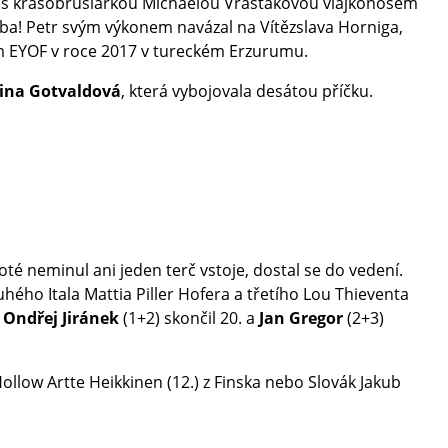
čně s krasobruslařkou Michaelou Vrašťákovou vlajkonošem
olba! Petr svým výkonem navázal na Vítězslava Horniga,
zem EYOF v roce 2017 v tureckém Erzurumu.
ina Gotvaldová
, která vybojovala desátou příčku.
té neminul ani jeden terč vstoje, dostal se do vedení.
hého Itala Mattia Piller Hofera a třetího Lou Thieventa
,
Ondřej Jiránek
(1+2) skončil 20. a
Jan Gregor
(2+3)
Hollow Artte Heikkinen (12.) z Finska nebo Slovák Jakub