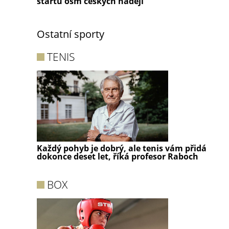
startu osm českých nadějí
Ostatní sporty
TENIS
Každý pohyb je dobrý, ale tenis vám přidá
dokonce deset let, říká profesor Raboch
BOX