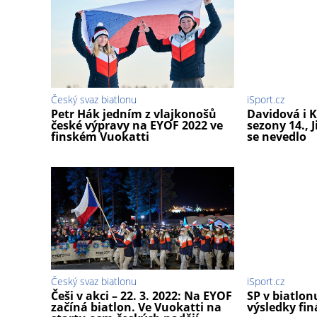
Český svaz biatlonu
iSport.cz
Petr Hák jedním z vlajkonošů
Davidová i 
české výpravy na EYOF 2022 ve
sezony 14., 
finském Vuokatti
se nevedlo
Český svaz biatlonu
iSport.cz
Češi v akci – 22. 3. 2022: Na EYOF
SP v biatlon
začíná biatlon. Ve Vuokatti na
výsledky fin