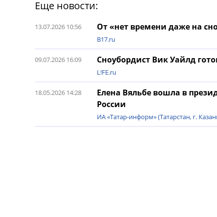
Еще новости:
От «нет времени даже на сн
13.07.2026 10:56
B17.ru
Сноубордист Вик Уайлд гото
09.07.2026 16:09
L!FE.ru
Елена Вяльбе вошла в прези
18.05.2026 14:28
России
ИА «Татар-информ» (Татарстан, г. Казан