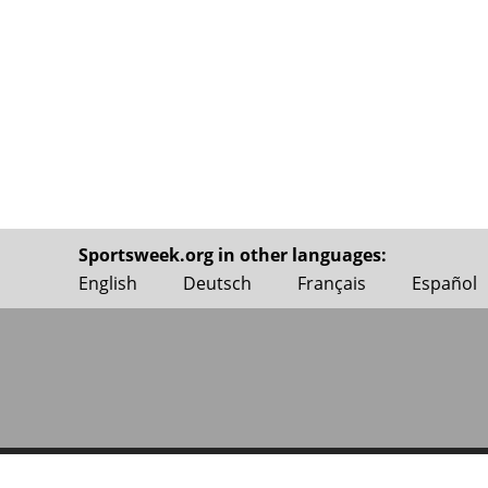
Sportsweek.org in other languages:
English
Deutsch
Français
Español
Sportsweek.org
– новости спорта
Copyright © 20