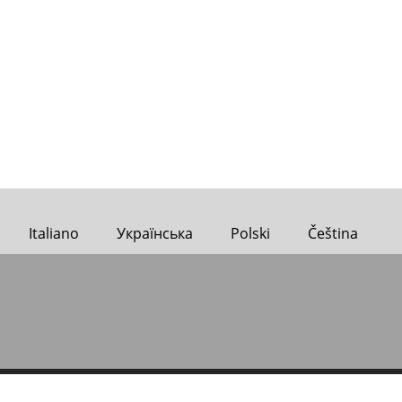
Italiano
Українська
Polski
Čeština
17–
123ru.net
Sportsweek.org is not responsible for content of external si