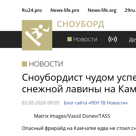
Ru24.pro
News‑life.pro
News‑life.org
29ru
СНОУБОРД
Новости
Др
НОВОСТИ
Сноубордист чудом успе
снежной лавины на Ка
02.05.2026 09:05
Блог сайта «РЕН ТВ Новости»
Matrix Images/Vassil Donev/TASS
Опасный фрирайд на Камчатке едва не стоил с