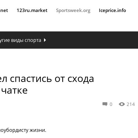
.net
123ru.market
Sportsweek.org
Iceprice.info
угие виды спорта
л спастись от схода
мчатке
0
214
ноубордисту жизни.