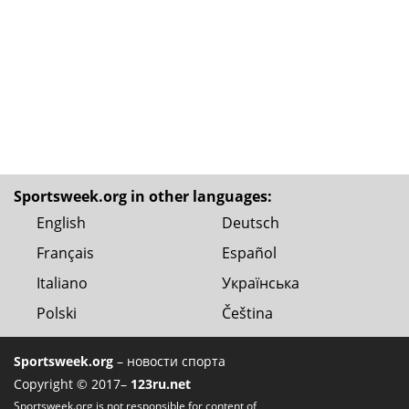
Sportsweek.org in other languages:
English
Deutsch
Français
Español
Italiano
Українська
Polski
Čeština
Sportsweek.org
– новости спорта
Copyright © 2017–
123ru.net
Sportsweek.org is not responsible for content of