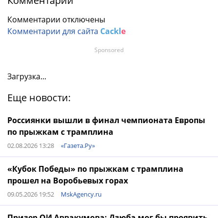
Комментарии
Комментарии отключены
Комментарии для сайта
Cackl
e
Sponsored
Загрузка...
Еще новости:
Россиянки вышли в финал чемпионата Европы
по прыжкам с трамплина
02.08.2026 13:28
«Газета.Ру»
«Кубок Победы» по прыжкам с трамплина
прошeл на Воробьeвых горах
09.05.2026 19:52
MskAgency.ru
Призер ОИ Аввакумова: Дзюба мог бы проявить