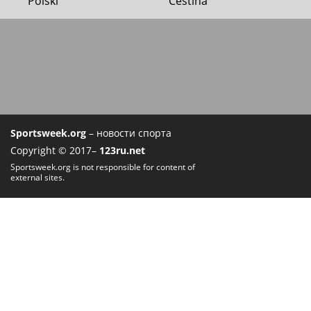
Polski
Čeština
Sportsweek.org
– новости спорта
Copyright © 2017–
123ru.net
Sportsweek.org is not responsible for content of
external sites.