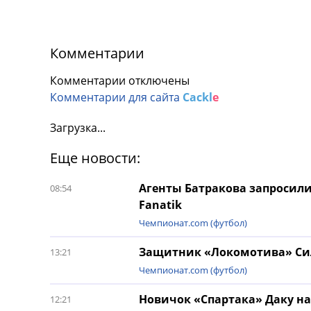
Комментарии
Комментарии отключены
Комментарии для сайта
Cackl
e
Загрузка...
Еще новости:
Агенты Батракова запросили 
08:54
Fanatik
Чемпионат.com (футбол)
Защитник «Локомотива» Силь
13:21
Чемпионат.com (футбол)
Новичок «Спартака» Даку н
12:21