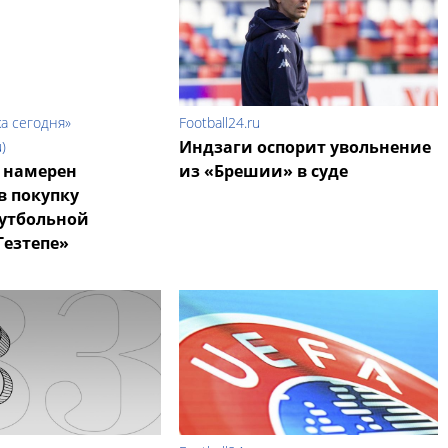
а сегодня»
Football24.ru
Индзаги оспорит увольнение
)
 намерен
из «Брешии» в суде
в покупку
футбольной
Гезтепе»