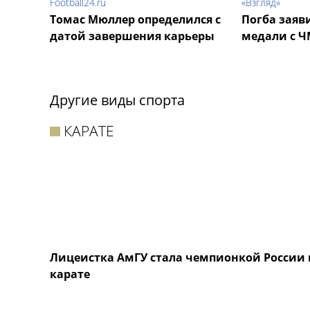
Football24.ru
«Взгляд»
Томас Мюллер определился с
Погба заяв
датой завершения карьеры
медали с Ч
Другие виды спорта
КАРАТЕ
Лицеистка АмГУ стала чемпионкой России 
карате