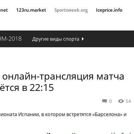
.net
123ru.market
Sportsweek.org
Iceprice.info
ЧМ-2018
Другие виды спорта
: онлайн-трансляция матча
ётся в 22:15
0
54
мпионата Испании, в котором встретятся «Барселона» и