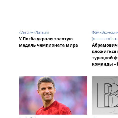
«Vesti.lv» (Латвия)
ФБА «Экономик
У Погба украли золотую
(rueconomics.ru
медаль чемпионата мира
Абрамович
вложиться 
турецкой 
команды «