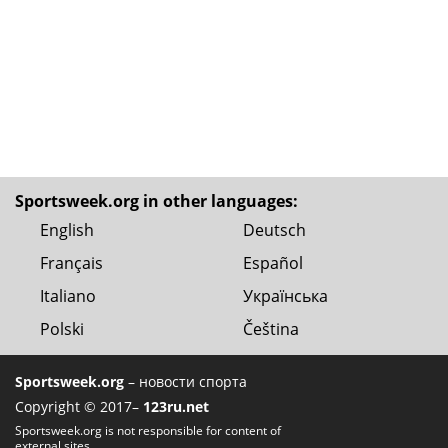
Sportsweek.org in other languages:
English
Deutsch
Français
Español
Italiano
Українська
Polski
Čeština
Sportsweek.org
– новости спорта
Copyright © 2017–
123ru.net
Sportsweek.org is not responsible for content of
external sites.