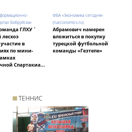
нформационно-
ФБА «Экономика сегодня»
ртал Бобруйска»
(rueconomics.ru)
оманда ГЛХУ ´
Абрамович намерен
 лесхоз
вложиться в покупку
участие в
турецкой футбольной
иях по мини-
команды «Гезтепе»
рамках
чной Спартакиа...
ТЕННИС