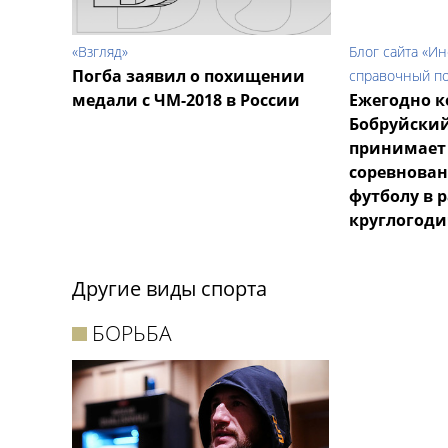
«Взгляд»
Блог сайта «И
Погба заявил о похищении
справочный по
медали с ЧМ-2018 в России
Ежегодно к
Бобруйский
принимает 
соревнован
футболу в 
круглогоди
Другие виды спорта
БОРЬБА