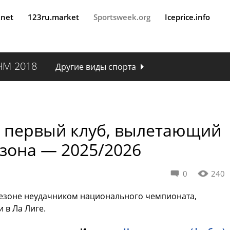
.net
123ru.market
Sportsweek.org
Iceprice.info
ЧМ-2018
Другие виды спорта
я первый клуб, вылетающий
езона — 2025/2026
0
240
сезоне неудачником национального чемпионата,
 в Ла Лиге.