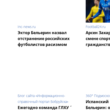
Inc-news.ru
Football24.ru
Эктор Бельерин назвал
Арсен Заха
отстранение российских
смене спор
футболистов расизмом
гражданст
Блог сайта «Информационно-
360° Подмоск
Испанский
справочный портал Бобруйска»
Ежегодно команда ГЛХУ ´
Бельерин: 