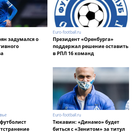
Euro-football.ru
рян задумался о
Президент «Оренбурга»
тивного
поддержал решение оставить
ва
в РПЛ 16 команд
овье
Euro-football.ru
 футболист
Тюкавин: «Динамо» будет
отстранение
биться с «Зенитом» за титул