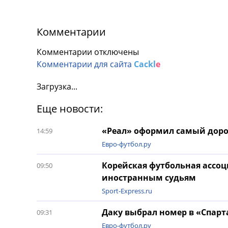
Комментарии
Комментарии отключены
Комментарии для сайта
Cackl
e
Загрузка...
Еще новости:
«Реал» оформил самый доро
14:59
Евро-футбол.ру
Корейская футбольная ассоц
09:50
иностранным судьям
Sport-Express.ru
Даку выбрал номер в «Спарт
09:31
Евро-футбол.ру