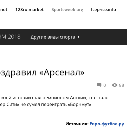
.net
123ru.market
Sportsweek.org
Iceprice.info
ЧМ-2018
Другие виды спорта
здравил «Арсенал»
0
88
воей истории стал чемпионом Англии, это стало
ер Сити» не сумел переиграть «Борнмут»
Источник:
Евро-футбол.ру