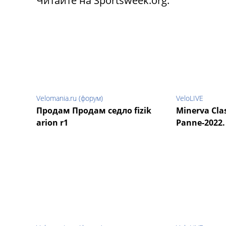
Читайте на Sportsweek.org:
Velomania.ru (форум)
VeloLIVE
Продам Продам седло fizik
Minerva Cla
arion r1
Panne-2022