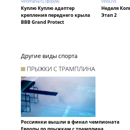
Velomania.ru (форум)
VeloLIVE
Куплю Куплю адаптер
Неделя Коп
крепления переднего крыла
Этап 2
BBB Grand Protect
Другие виды спорта
ПРЫЖКИ С ТРАМПЛИНА
Россиянки вышли в финал чемпионата
Европы по прыжкам с трамплина