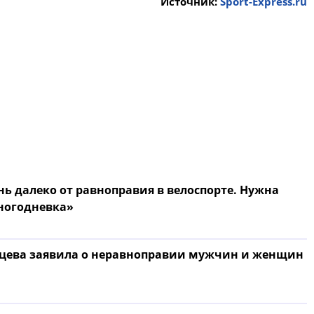
Источник:
Sport-Express.ru
нь далеко от равноправия в велоспорте. Нужна
многодневка»
цева заявила о неравноправии мужчин и женщин