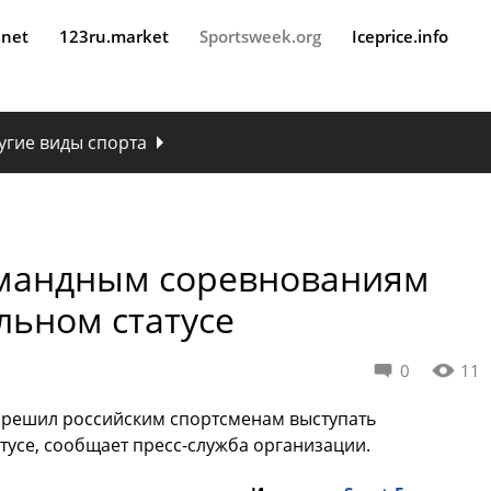
.net
123ru.market
Sportsweek.org
Iceprice.info
угие виды спорта
омандным соревнованиям
льном статусе
0
11
зрешил российским спортсменам выступать
тусе, сообщает пресс-служба организации.