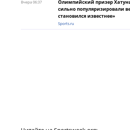
Олимпийский призер Хатунце
Вчера 06:37
сильно популяризировали ве
становился известнее»
Sports.ru