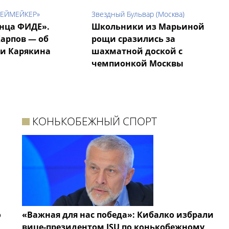
ПЛЕЙМЕЙКЕР»
Звездный Бульвар (Москва)
нца ФИДЕ».
Школьники из Марьиной
арпов — об
рощи сразились за
ии Карякина
шахматной доской с
чемпионкой Москвы
КОНЬКОБЕЖНЫЙ СПОРТ
о
«Важная для нас победа»: Кибалко избрали
вице-президентом ISU по конькобежному