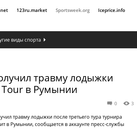
.net
123ru.market
Sportsweek.org
Iceprice.info
угие виды спорта
олучил травму лодыжки
 Tour в Румынии
0
3
чил травму лодыжки после третьего тура турнира
дит в Румынии, сообщается в аккаунте пресс-службы