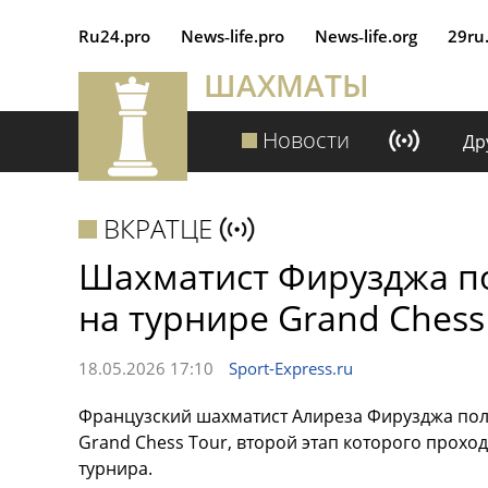
Ru24.pro
News‑life.pro
News‑life.org
29ru
ШАХМАТЫ
Новости
Др
ВКРАТЦЕ
Шахматист Фирузджа п
на турнире Grand Chess
18.05.2026 17:10
Sport-Express.ru
Французский шахматист Алиреза Фирузджа полу
Grand Chess Tour, второй этап которого прохо
турнира.