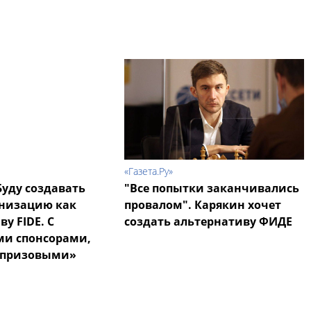
«Газета.Ру»
Буду создавать
"Все попытки заканчивались
анизацию как
провалом". Карякин хочет
у FIDE. С
создать альтернативу ФИДЕ
ми спонсорами,
 призовыми»