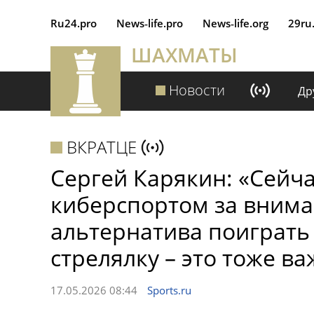
Ru24.pro
News‑life.pro
News‑life.org
29ru
ШАХМАТЫ
Новости
Др
ВКРАТЦЕ
Сергей Карякин: «Сейч
киберспортом за вниман
альтернатива поиграть 
стрелялку – это тоже в
17.05.2026 08:44
Sports.ru