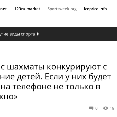
.net
123ru.market
Sportsweek.org
Iceprice.info
угие виды спорта
ас шахматы конкурируют с
ие детей. Если у них будет
на телефоне не только в
ажно»
0
18